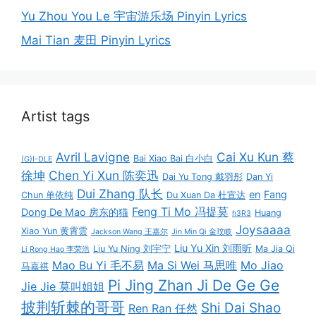
Yu Zhou You Le 宇宙游乐场 Pinyin Lyrics
Mai Tian 麦田 Pinyin Lyrics
Artist tags
Avril Lavigne
Cai Xu Kun 蔡
Bai Xiao Bai 白小白
(G)I-DLE
徐坤
Chen Yi Xun 陈奕迅
Dai Yu Tong 戴羽彤
Dan Yi
Dui Zhang 队长
en
Fang
Chun 单依纯
Du Xuan Da 杜宣达
Feng Ti Mo 冯提莫
Dong De Mao 房东的猫
Huang
h3R3
Joysaaaa
Xiao Yun 黄霄雲
Jackson Wang 王嘉尔
Jin Min Qi 金玟岐
Liu Yu Xin 刘雨昕
Liu Yu Ning 刘宇宁
Ma Jia Qi
Li Rong Hao 李荣浩
Mao Bu Yi 毛不易
Ma Si Wei 马思唯
Mo Jiao
马嘉祺
Pi Jing Zhan Ji De Ge Ge
Jie Jie 莫叫姐姐
披荆斩棘的哥哥
Shi Dai Shao
Ren Ran 任然