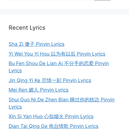
Recent Lyrics
Sha Zi 傻子 Pinyin Lyrics
Yi Wei You Yi Hou 以为有以后 Pinyin Lyrics
Bu Fen Shou De Lian Ai 不分手的恋爱 Pinyin
Lyrics
Jin Qing Yi Ke 尽情一刻 Pinyin Lyrics
Mei Ren 媚人 Pinyin Lyrics
Shui Guo Ni De Zhen Bian 睡过你的枕边 Pinyin
Lyrics
Xin Si Yan Huo 心似烟火 Pinyin Lyrics
Dian Tai Qing Ge 电台情歌 Pinyin Lyrics