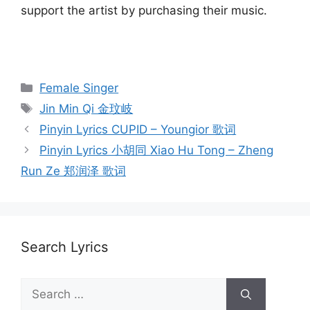
support the artist by purchasing their music.
Categories
Female Singer
Tags
Jin Min Qi 金玟岐
Post
Pinyin Lyrics CUPID – Youngior 歌词
navigation
Pinyin Lyrics 小胡同 Xiao Hu Tong – Zheng
Run Ze 郑润泽 歌词
Search Lyrics
Search
for: