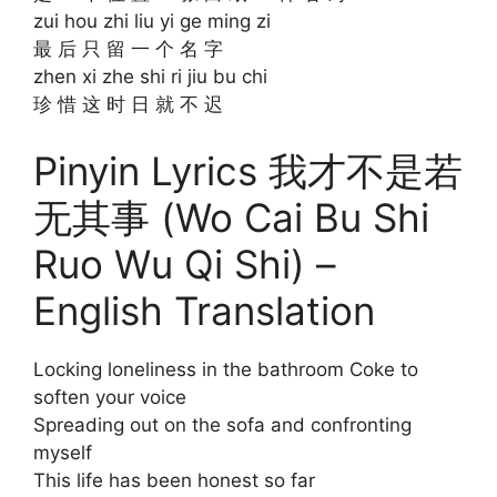
zui hou zhi liu yi ge ming zi
最 后 只 留 一 个 名 字
zhen xi zhe shi ri jiu bu chi
珍 惜 这 时 日 就 不 迟
Pinyin Lyrics 我才不是若
无其事 (Wo Cai Bu Shi
Ruo Wu Qi Shi) –
English Translation
Locking loneliness in the bathroom Coke to
soften your voice
Spreading out on the sofa and confronting
myself
This life has been honest so far