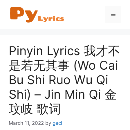
Skip
to
Menu
content
Pinyin Lyrics 我才不
是若无其事 (Wo Cai
Bu Shi Ruo Wu Qi
Shi) – Jin Min Qi 金
玟岐 歌词
March 11, 2022
by
geci