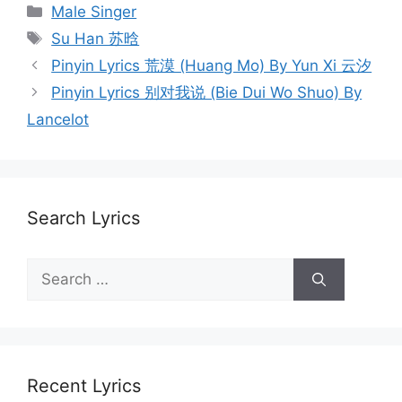
Categories
Male Singer
Tags
Su Han 苏晗
Post
Pinyin Lyrics 荒漠 (Huang Mo) By Yun Xi 云汐
navigation
Pinyin Lyrics 别对我说 (Bie Dui Wo Shuo) By
Lancelot
Search Lyrics
Search
for:
Recent Lyrics