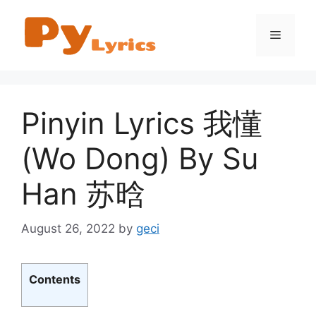
Skip
to
Menu
content
Pinyin Lyrics 我懂
(Wo Dong) By Su
Han 苏晗
August 26, 2022
by
geci
Contents