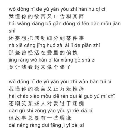
wǒ dǒng nǐ de yù yán yòu zhǐ hán hu qí cí
我 懂 你 的 欲 言 又 止 含 糊 其 辞
hái wàng xiǎng bǎ gǎn dòng xì fēn dào mǒu jiàn
shì
还 妄 想 把 感 动 细 分 到 某 件 事
nà xiē céng jīng huó zài ài lǐ de piān zhí
那 些 曾 经 活 在 爱 里 的 偏 执
jìng ràng wǒ kàn qǐ lái xiàng gè shǎ zi
竟 让 我 看 起 来 像 个 傻 子
wǒ dǒng nǐ de yù yán yòu zhǐ wàn bān tuī cí
我 懂 你 的 欲 言 又 止 万 般 推 辞
hái cháo xiào mǒu xiē rén duì ài guò yú mí chī
还 嘲 笑 某 些 人 对 爱 过 于 迷 痴
dàn gù shi zǒng yào yǒu yì xiē xiá cī
但 故 事 总 要 有 一 些 瑕 疵
cái néng ràng duì fāng jì yí bèi zi