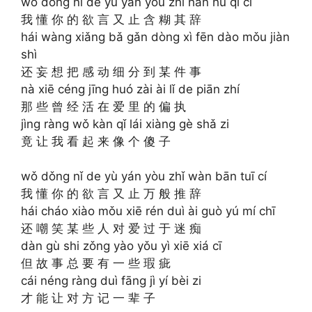
wǒ dǒng nǐ de yù yán yòu zhǐ hán hu qí cí
我 懂 你 的 欲 言 又 止 含 糊 其 辞
hái wàng xiǎng bǎ gǎn dòng xì fēn dào mǒu jiàn
shì
还 妄 想 把 感 动 细 分 到 某 件 事
nà xiē céng jīng huó zài ài lǐ de piān zhí
那 些 曾 经 活 在 爱 里 的 偏 执
jìng ràng wǒ kàn qǐ lái xiàng gè shǎ zi
竟 让 我 看 起 来 像 个 傻 子
wǒ dǒng nǐ de yù yán yòu zhǐ wàn bān tuī cí
我 懂 你 的 欲 言 又 止 万 般 推 辞
hái cháo xiào mǒu xiē rén duì ài guò yú mí chī
还 嘲 笑 某 些 人 对 爱 过 于 迷 痴
dàn gù shi zǒng yào yǒu yì xiē xiá cī
但 故 事 总 要 有 一 些 瑕 疵
cái néng ràng duì fāng jì yí bèi zi
才 能 让 对 方 记 一 辈 子