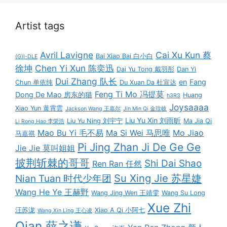
Artist tags
Avril Lavigne
Cai Xu Kun 蔡
Bai Xiao Bai 白小白
(G)I-DLE
徐坤
Chen Yi Xun 陈奕迅
Dai Yu Tong 戴羽彤
Dan Yi
Dui Zhang 队长
en
Fang
Chun 单依纯
Du Xuan Da 杜宣达
Feng Ti Mo 冯提莫
Dong De Mao 房东的猫
Huang
h3R3
Joysaaaa
Xiao Yun 黄霄雲
Jackson Wang 王嘉尔
Jin Min Qi 金玟岐
Liu Yu Xin 刘雨昕
Liu Yu Ning 刘宇宁
Ma Jia Qi
Li Rong Hao 李荣浩
Mao Bu Yi 毛不易
Ma Si Wei 马思唯
Mo Jiao
马嘉祺
Pi Jing Zhan Ji De Ge Ge
Jie Jie 莫叫姐姐
披荆斩棘的哥哥
Shi Dai Shao
Ren Ran 任然
Su Xing Jie 苏星婕
Nian Tuan 时代少年团
Wang He Ye 王赫野
Wang Jing Wen 王靖雯
Wang Su Long
Xue Zhi
汪苏泷
Xiao A Qi 小阿七
Wang Xin Ling 王心凌
Qian 薛之谦