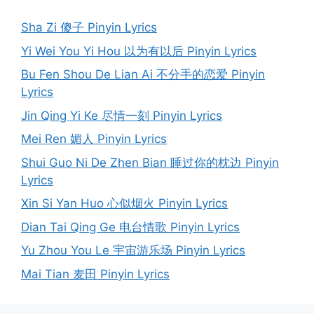
Sha Zi 傻子 Pinyin Lyrics
Yi Wei You Yi Hou 以为有以后 Pinyin Lyrics
Bu Fen Shou De Lian Ai 不分手的恋爱 Pinyin
Lyrics
Jin Qing Yi Ke 尽情一刻 Pinyin Lyrics
Mei Ren 媚人 Pinyin Lyrics
Shui Guo Ni De Zhen Bian 睡过你的枕边 Pinyin
Lyrics
Xin Si Yan Huo 心似烟火 Pinyin Lyrics
Dian Tai Qing Ge 电台情歌 Pinyin Lyrics
Yu Zhou You Le 宇宙游乐场 Pinyin Lyrics
Mai Tian 麦田 Pinyin Lyrics