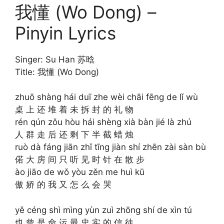
我懂 (Wo Dong) –
Pinyin Lyrics
Singer: Su Han 苏晗
Title: 我懂 (Wo Dong)
zhuō shàng hái duī zhe wèi chāi fēng de lǐ wù
桌 上 还 堆 着 未 拆 封 的 礼 物
rén qún zǒu hòu hái shèng xià bàn jié là zhú
人 群 走 后 还 剩 下 半 截 蜡 烛
ruò dà fáng jiān zhǐ tīng jiàn shí zhēn zài sàn bù
偌 大 房 间 只 听 见 时 针 在 散 步
ào jiāo de wǒ yòu zěn me huì kū
傲 娇 的 我 又 怎 么 会 哭
yě céng shì mìng yùn zuì zhōng shí de xìn tú
也 曾 是 命 运 最 忠 实 的 信 徒