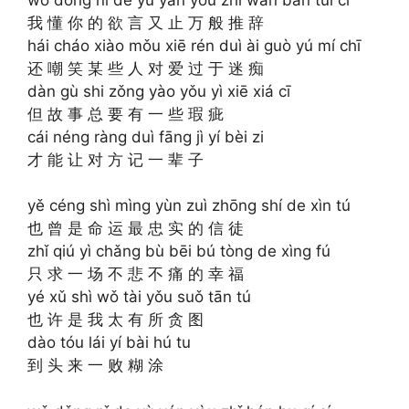
我 懂 你 的 欲 言 又 止 万 般 推 辞
hái cháo xiào mǒu xiē rén duì ài guò yú mí chī
还 嘲 笑 某 些 人 对 爱 过 于 迷 痴
dàn gù shi zǒng yào yǒu yì xiē xiá cī
但 故 事 总 要 有 一 些 瑕 疵
cái néng ràng duì fāng jì yí bèi zi
才 能 让 对 方 记 一 辈 子
yě céng shì mìng yùn zuì zhōng shí de xìn tú
也 曾 是 命 运 最 忠 实 的 信 徒
zhǐ qiú yì chǎng bù bēi bú tòng de xìng fú
只 求 一 场 不 悲 不 痛 的 幸 福
yé xǔ shì wǒ tài yǒu suǒ tān tú
也 许 是 我 太 有 所 贪 图
dào tóu lái yí bài hú tu
到 头 来 一 败 糊 涂