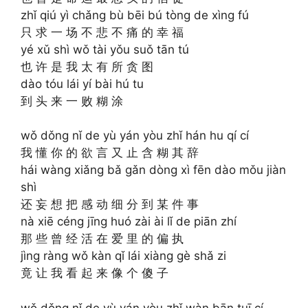
zhǐ qiú yì chǎng bù bēi bú tòng de xìng fú
只 求 一 场 不 悲 不 痛 的 幸 福
yé xǔ shì wǒ tài yǒu suǒ tān tú
也 许 是 我 太 有 所 贪 图
dào tóu lái yí bài hú tu
到 头 来 一 败 糊 涂
wǒ dǒng nǐ de yù yán yòu zhǐ hán hu qí cí
我 懂 你 的 欲 言 又 止 含 糊 其 辞
hái wàng xiǎng bǎ gǎn dòng xì fēn dào mǒu jiàn
shì
还 妄 想 把 感 动 细 分 到 某 件 事
nà xiē céng jīng huó zài ài lǐ de piān zhí
那 些 曾 经 活 在 爱 里 的 偏 执
jìng ràng wǒ kàn qǐ lái xiàng gè shǎ zi
竟 让 我 看 起 来 像 个 傻 子
wǒ dǒng nǐ de yù yán yòu zhǐ wàn bān tuī cí