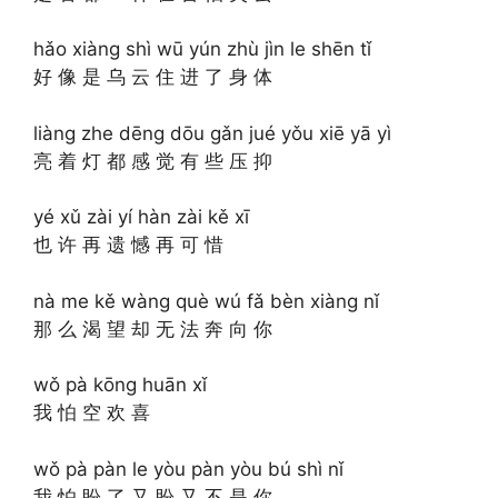
hǎo xiàng shì wū yún zhù jìn le shēn tǐ
好 像 是 乌 云 住 进 了 身 体
liàng zhe dēng dōu gǎn jué yǒu xiē yā yì
亮 着 灯 都 感 觉 有 些 压 抑
yé xǔ zài yí hàn zài kě xī
也 许 再 遗 憾 再 可 惜
nà me kě wàng què wú fǎ bèn xiàng nǐ
那 么 渴 望 却 无 法 奔 向 你
wǒ pà kōng huān xǐ
我 怕 空 欢 喜
wǒ pà pàn le yòu pàn yòu bú shì nǐ
我 怕 盼 了 又 盼 又 不 是 你