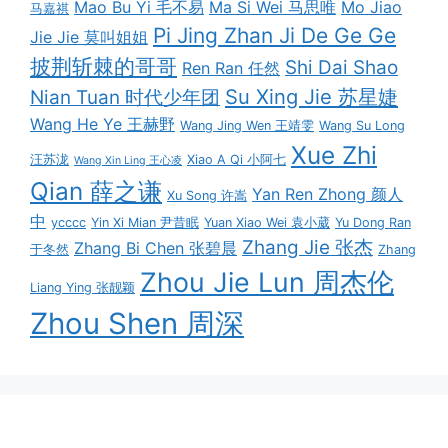
Mao Bu Yi 毛不易
Ma Si Wei 马思唯
Mo Jiao
马嘉祺
Pi Jing Zhan Ji De Ge Ge
Jie Jie 莫叫姐姐
披荆斩棘的哥哥
Shi Dai Shao
Ren Ran 任然
Su Xing Jie 苏星婕
Nian Tuan 时代少年团
Wang He Ye 王赫野
Wang Jing Wen 王靖雯
Wang Su Long
Xue Zhi
汪苏泷
Xiao A Qi 小阿七
Wang Xin Ling 王心凌
Qian 薛之谦
Yan Ren Zhong 颜人
Xu Song 许嵩
中
ycccc
Yin Xi Mian 尹昔眠
Yuan Xiao Wei 袁小葳
Yu Dong Ran
Zhang Jie 张杰
Zhang Bi Chen 张碧晨
于冬然
Zhang
Zhou Jie Lun 周杰伦
Liang Ying 张靓颖
Zhou Shen 周深