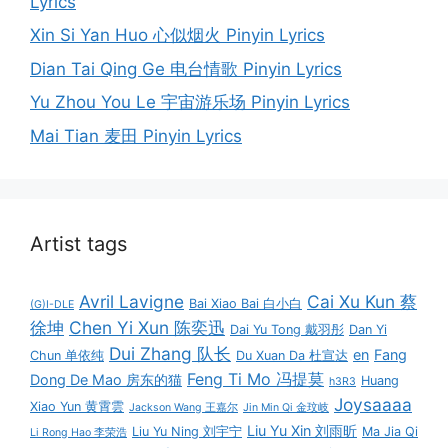
Lyrics
Xin Si Yan Huo 心似烟火 Pinyin Lyrics
Dian Tai Qing Ge 电台情歌 Pinyin Lyrics
Yu Zhou You Le 宇宙游乐场 Pinyin Lyrics
Mai Tian 麦田 Pinyin Lyrics
Artist tags
Avril Lavigne
Cai Xu Kun 蔡
Bai Xiao Bai 白小白
(G)I-DLE
徐坤
Chen Yi Xun 陈奕迅
Dai Yu Tong 戴羽彤
Dan Yi
Dui Zhang 队长
en
Fang
Chun 单依纯
Du Xuan Da 杜宣达
Feng Ti Mo 冯提莫
Dong De Mao 房东的猫
Huang
h3R3
Joysaaaa
Xiao Yun 黄霄雲
Jackson Wang 王嘉尔
Jin Min Qi 金玟岐
Liu Yu Xin 刘雨昕
Liu Yu Ning 刘宇宁
Ma Jia Qi
Li Rong Hao 李荣浩