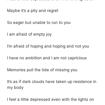
Maybe it’s a pity and regret
So eager but unable to run to you
I am afraid of empty joy
I’m afraid of hoping and hoping and not you
I have no ambition and I am not capricious
Memories pull the tide of missing you
It’s as if dark clouds have taken up residence in
my body
I feel a little depressed even with the lights on