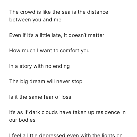
The crowd is like the sea is the distance
between you and me
Even if it’s a little late, it doesn’t matter
How much I want to comfort you
In a story with no ending
The big dream will never stop
Is it the same fear of loss
It’s as if dark clouds have taken up residence in
our bodies
I feel a little depressed even with the lights on