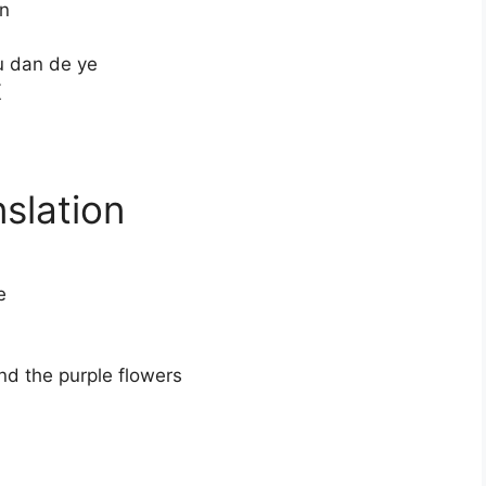
an
gu dan de ye
夜
nslation
e
and the purple flowers