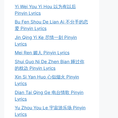
Yi Wei You Yi Hou 以为有以后
Pinyin Lyrics
Bu Fen Shou De Lian Ai 不分手的恋
爱 Pinyin Lyrics
Jin Qing Yi Ke 尽情一刻 Pinyin
Lyrics
Mei Ren 媚人 Pinyin Lyrics
Shui Guo Ni De Zhen Bian 睡过你
的枕边 Pinyin Lyrics
Xin Si Yan Huo 心似烟火 Pinyin
Lyrics
Dian Tai Qing Ge 电台情歌 Pinyin
Lyrics
Yu Zhou You Le 宇宙游乐场 Pinyin
Lyrics