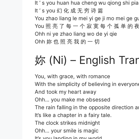
It ’ s you huan hua cheng wu qiong shi pi
It ’ s you 幻 化 成 无 穷 诗 篇
You zhao liang le mei yi ge ji mo mei ge 
You 照 亮 了 每 一 个 寂 寞 每 个 孤 单 的 
Ohh ni ye zhao liang wo de yi qie
Ohh 妳 也 照 亮 我 的 一 切
妳 (Ni) – English Tra
You, with grace, with romance
With the simplicity of believing in everyon
And took my heart away
Ohh… you make me obsessed
The rain falling in the opposite direction 
It’s like a chapter in a fairy tale.
The clock strikes midnight
Ohh… your smile is magic
It’s you landing in my world