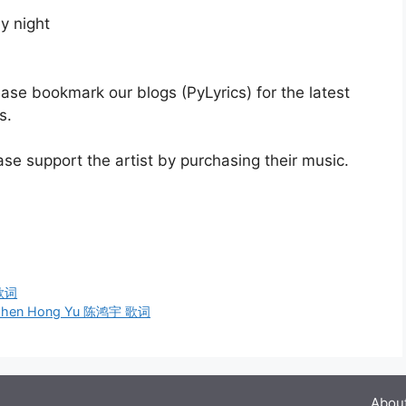
ly night
ease bookmark our blogs (PyLyrics) for the latest
s.
e support the artist by purchasing their music.
 歌词
 – Chen Hong Yu 陈鸿宇 歌词
Abou