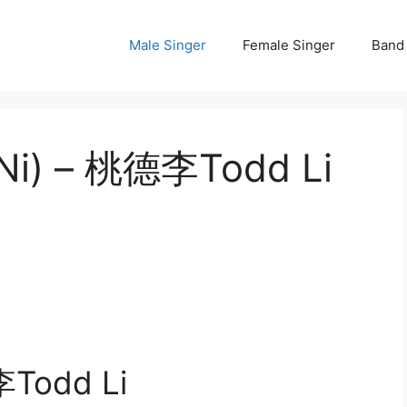
Male Singer
Female Singer
Band
 (Ni) – 桃德李Todd Li
李Todd Li