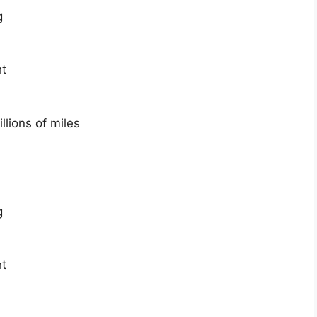
g
ht
llions of miles
g
ht