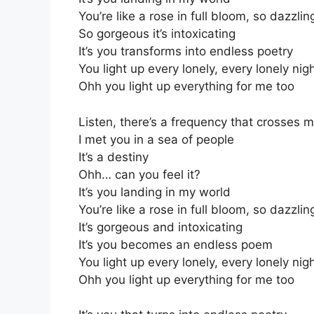
You’re like a rose in full bloom, so dazzlin
So gorgeous it’s intoxicating
It’s you transforms into endless poetry
You light up every lonely, every lonely nig
Ohh you light up everything for me too
Listen, there’s a frequency that crosses mi
I met you in a sea of people
It’s a destiny
Ohh… can you feel it?
It’s you landing in my world
You’re like a rose in full bloom, so dazzlin
It’s gorgeous and intoxicating
It’s you becomes an endless poem
You light up every lonely, every lonely nig
Ohh you light up everything for me too