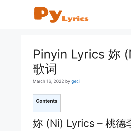
Skip
to
content
Pinyin Lyrics 妳
歌词
March 16, 2022
by
geci
Contents
妳 (Ni) Lyrics – 桃德