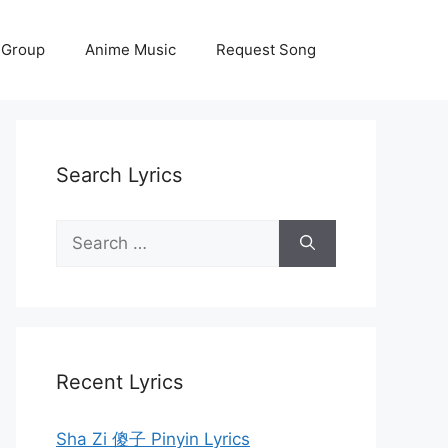
 Group
Anime Music
Request Song
Search Lyrics
Search
for:
Recent Lyrics
Sha Zi 傻子 Pinyin Lyrics