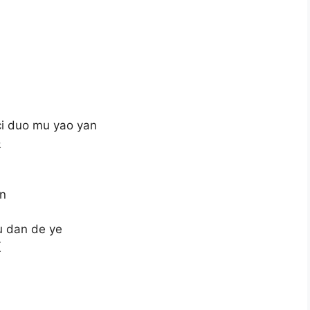
 ci duo mu yao yan
眼
an
gu dan de ye
夜