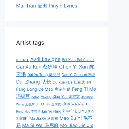
Mai Tian 麦田 Pinyin Lyrics
Artist tags
Avril Lavigne
Bai Xiao Bai 白小白
(G)I-DLE
Cai Xu Kun 蔡徐坤
Chen Yi Xun 陈
奕迅
Dai Yu Tong 戴羽彤
Dan Yi Chun 单依纯
Dui Zhang 队长
en
Du Xuan Da 杜宣达
Feng Ti Mo
Fang Dong De Mao 房东的猫
冯提莫
Huang Xiao Yun 黄霄雲
h3R3
Jackson
Joysaaaa
Wang 王嘉尔
Jin Min Qi 金玟岐
Li
Liu Yu Xin
Liu Yu Ning 刘宇宁
Rong Hao 李荣浩
Mao Bu Yi 毛不
刘雨昕
Ma Jia Qi 马嘉祺
易
Ma Si Wei 马思唯
Mo Jiao Jie Jie