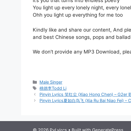
It’s you that turns into endless poetry
You light up every lonely night, every lone
Ohh you light up everything for me too
Kindly like and share our content, And pl
and best Chinese songs, pops and ballad
We don’t provide any MP3 Download, pleas
Categories
Male Singer
Tags
桃德李Todd Li
Post
Pinyin Lyrics 笑红尘 (Xiao Hong Chen) – G2er
navigation
Pinyin Lyrics夏如白鸟飞 (Xia Ru Bai Niao Fei)
© 2026 PyLyircs
• Built with
GeneratePress