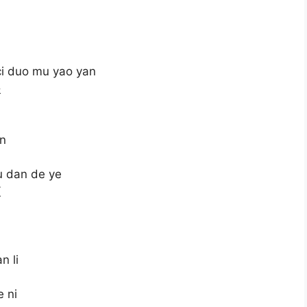
 ci duo mu yao yan
眼
an
gu dan de ye
夜
n li
e ni