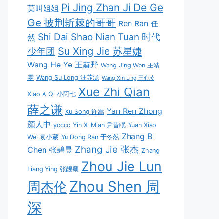
Pi Jing Zhan Ji De Ge
莫叫姐姐
Ge 披荆斩棘的哥哥
Ren Ran 任
Shi Dai Shao Nian Tuan 时代
然
Su Xing Jie 苏星婕
少年团
Wang He Ye 王赫野
Wang Jing Wen 王靖
雯
Wang Su Long 汪苏泷
Wang Xin Ling 王心凌
Xue Zhi Qian
Xiao A Qi 小阿七
薛之谦
Yan Ren Zhong
Xu Song 许嵩
颜人中
ycccc
Yin Xi Mian 尹昔眠
Yuan Xiao
Zhang Bi
Wei 袁小葳
Yu Dong Ran 于冬然
Zhang Jie 张杰
Chen 张碧晨
Zhang
Zhou Jie Lun
Liang Ying 张靓颖
Zhou Shen 周
周杰伦
深