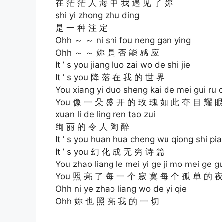
在 茫 茫 人 海 中 我 遇 见 了 妳
shi yi zhong zhu ding
是 一 种 注 定
Ohh ～ ～ ni shi fou neng gan ying
Ohh ～ ～ 妳 是 否 能 感 应
It ’ s you jiang luo zai wo de shi jie
It ’ s you 降 落 在 我 的 世 界
You xiang yi duo sheng kai de mei gui ru
You 像 一 朵 盛 开 的 玫 瑰 如 此 夺 目 耀 
xuan li de ling ren tao zui
绚 丽 的 令 人 陶 醉
It ’ s you huan hua cheng wu qiong shi pi
It ’ s you 幻 化 成 无 穷 诗 篇
You zhao liang le mei yi ge ji mo mei ge 
You 照 亮 了 每 一 个 寂 寞 每 个 孤 单 的 
Ohh ni ye zhao liang wo de yi qie
Ohh 妳 也 照 亮 我 的 一 切