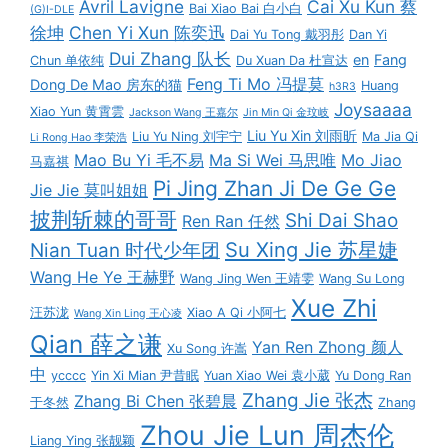
Avril Lavigne
Cai Xu Kun 蔡
Bai Xiao Bai 白小白
(G)I-DLE
徐坤
Chen Yi Xun 陈奕迅
Dai Yu Tong 戴羽彤
Dan Yi
Dui Zhang 队长
en
Fang
Chun 单依纯
Du Xuan Da 杜宣达
Feng Ti Mo 冯提莫
Dong De Mao 房东的猫
Huang
h3R3
Joysaaaa
Xiao Yun 黄霄雲
Jackson Wang 王嘉尔
Jin Min Qi 金玟岐
Liu Yu Xin 刘雨昕
Liu Yu Ning 刘宇宁
Ma Jia Qi
Li Rong Hao 李荣浩
Mao Bu Yi 毛不易
Ma Si Wei 马思唯
Mo Jiao
马嘉祺
Pi Jing Zhan Ji De Ge Ge
Jie Jie 莫叫姐姐
披荆斩棘的哥哥
Shi Dai Shao
Ren Ran 任然
Su Xing Jie 苏星婕
Nian Tuan 时代少年团
Wang He Ye 王赫野
Wang Jing Wen 王靖雯
Wang Su Long
Xue Zhi
汪苏泷
Xiao A Qi 小阿七
Wang Xin Ling 王心凌
Qian 薛之谦
Yan Ren Zhong 颜人
Xu Song 许嵩
中
ycccc
Yin Xi Mian 尹昔眠
Yuan Xiao Wei 袁小葳
Yu Dong Ran
Zhang Jie 张杰
Zhang Bi Chen 张碧晨
于冬然
Zhang
Zhou Jie Lun 周杰伦
Liang Ying 张靓颖