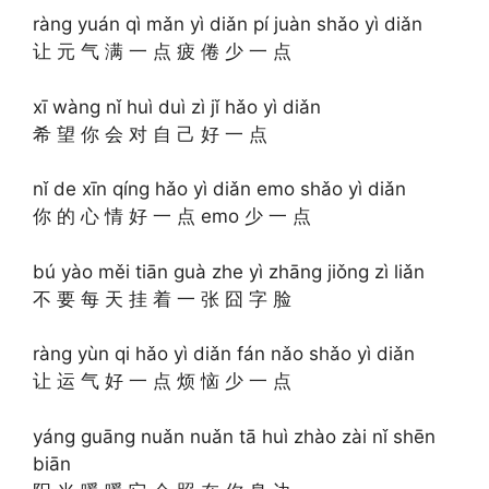
ràng yuán qì mǎn yì diǎn pí juàn shǎo yì diǎn
让 元 气 满 一 点 疲 倦 少 一 点
xī wàng nǐ huì duì zì jǐ hǎo yì diǎn
希 望 你 会 对 自 己 好 一 点
nǐ de xīn qíng hǎo yì diǎn emo shǎo yì diǎn
你 的 心 情 好 一 点 emo 少 一 点
bú yào měi tiān guà zhe yì zhāng jiǒng zì liǎn
不 要 每 天 挂 着 一 张 囧 字 脸
ràng yùn qi hǎo yì diǎn fán nǎo shǎo yì diǎn
让 运 气 好 一 点 烦 恼 少 一 点
yáng guāng nuǎn nuǎn tā huì zhào zài nǐ shēn
biān