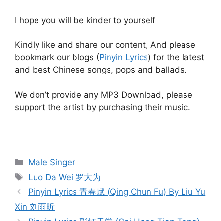
I hope you will be kinder to yourself
Kindly like and share our content, And please
bookmark our blogs (
Pinyin Lyrics
) for the latest
and best Chinese songs, pops and ballads.
We don’t provide any MP3 Download, please
support the artist by purchasing their music.
Categories
Male Singer
Tags
Luo Da Wei 罗大为
Post
Pinyin Lyrics 青春赋 (Qing Chun Fu) By Liu Yu
navigation
Xin 刘雨昕