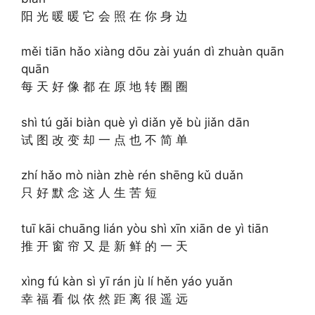
阳 光 暖 暖 它 会 照 在 你 身 边
měi tiān hǎo xiàng dōu zài yuán dì zhuàn quān
quān
每 天 好 像 都 在 原 地 转 圈 圈
shì tú gǎi biàn què yì diǎn yě bù jiǎn dān
试 图 改 变 却 一 点 也 不 简 单
zhí hǎo mò niàn zhè rén shēng kǔ duǎn
只 好 默 念 这 人 生 苦 短
tuī kāi chuāng lián yòu shì xīn xiān de yì tiān
推 开 窗 帘 又 是 新 鲜 的 一 天
xìng fú kàn sì yī rán jù lí hěn yáo yuǎn
幸 福 看 似 依 然 距 离 很 遥 远