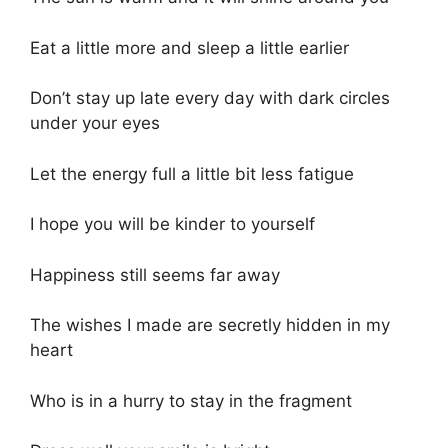
Eat a little more and sleep a little earlier
Don’t stay up late every day with dark circles
under your eyes
Let the energy full a little bit less fatigue
I hope you will be kinder to yourself
Happiness still seems far away
The wishes I made are secretly hidden in my
heart
Who is in a hurry to stay in the fragment