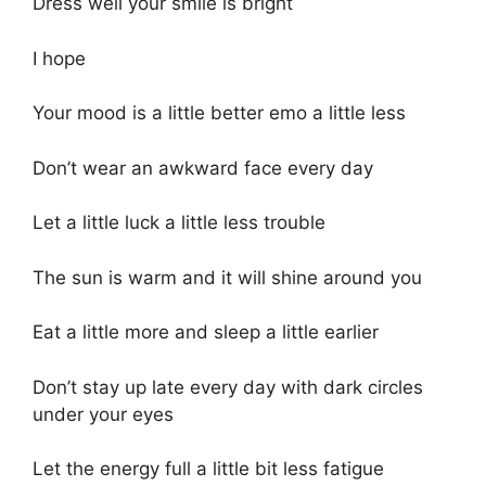
Dress well your smile is bright
I hope
Your mood is a little better emo a little less
Don’t wear an awkward face every day
Let a little luck a little less trouble
The sun is warm and it will shine around you
Eat a little more and sleep a little earlier
Don’t stay up late every day with dark circles
under your eyes
Let the energy full a little bit less fatigue