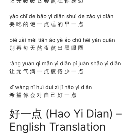
阳 光 暖 暖 它 会 照 在 你 身 边
yào chī de bǎo yì diǎn shuì de zǎo yì diǎn
要 吃 的 饱 一 点 睡 的 早 一 点
bié zài měi tiān áo yè áo chū hēi yǎn quān
别 再 每 天 熬 夜 熬 出 黑 眼 圈
ràng yuán qì mǎn yì diǎn pí juàn shǎo yì diǎn
让 元 气 满 一 点 疲 倦 少 一 点
xī wàng nǐ huì duì zì jǐ hǎo yì diǎn
希 望 你 会 对 自 己 好 一 点
好一点 (Hao Yi Dian) –
English Translation