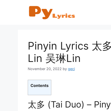
Skip
to
content
Pinyin Lyrics 太多
Lin 吴琳Lin
November 20, 2022
by
geci
Contents
太多 (Tai Duo) – Pinyi