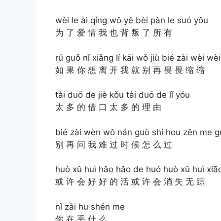
wèi le ài qíng wǒ yě bèi pàn le suó yǒu
为 了 爱 情 我 也 背 叛 了 所 有
rú guǒ nǐ xiǎng lí kāi wǒ jiù bié zài wèi wè
如 果 你 想 离 开 我 就 别 再 畏 畏 缩 缩
tài duō de jiè kǒu tài duō de lǐ yóu
太 多 的 借 口 太 多 的 理 由
bié zài wèn wǒ nán guò shí hou zěn me g
别 再 问 我 难 过 时 候 怎 么 过
huò xǔ huì hǎo hǎo de huó huò xǔ huì xiā
或 许 会 好 好 的 活 或 许 会 消 失 无 踪
nǐ zài hu shén me
你 在 乎 什 么