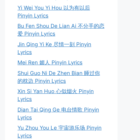
Yi Wei You Yi Hou 以为有以后
Pinyin Lyrics
Bu Fen Shou De Lian Ai 不分手的恋
爱 Pinyin Lyrics
Jin Qing Yi Ke 尽情一刻 Pinyin
Lyrics
Mei Ren 媚人 Pinyin Lyrics
Shui Guo Ni De Zhen Bian 睡过你
的枕边 Pinyin Lyrics
Xin Si Yan Huo 心似烟火 Pinyin
Lyrics
Dian Tai Qing Ge 电台情歌 Pinyin
Lyrics
Yu Zhou You Le 宇宙游乐场 Pinyin
Lyrics