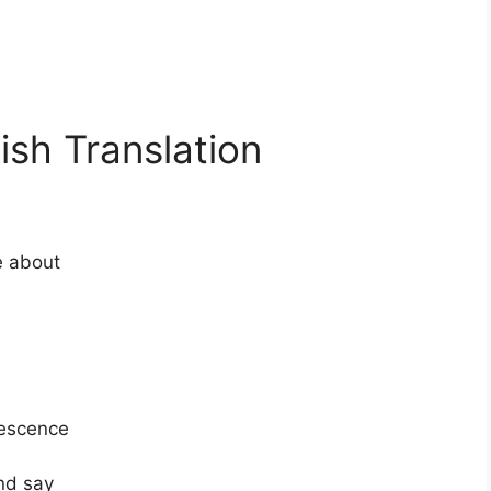
ish Translation
e about
lescence
nd say