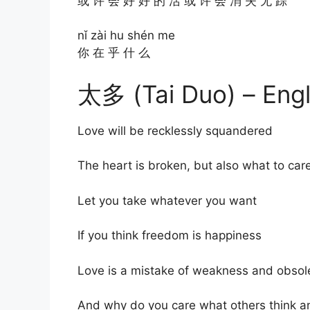
或 许 会 好 好 的 活 或 许 会 消 失 无 踪
nǐ zài hu shén me
你 在 乎 什 么
太多 (Tai Duo) – Engl
Love will be recklessly squandered
The heart is broken, but also what to car
Let you take whatever you want
If you think freedom is happiness
Love is a mistake of weakness and obso
And why do you care what others think a