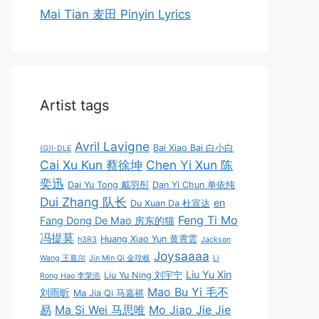
Mai Tian 麦田 Pinyin Lyrics
Artist tags
Avril Lavigne
Bai Xiao Bai 白小白
(G)I-DLE
Cai Xu Kun 蔡徐坤
Chen Yi Xun 陈
奕迅
Dai Yu Tong 戴羽彤
Dan Yi Chun 单依纯
Dui Zhang 队长
en
Du Xuan Da 杜宣达
Feng Ti Mo
Fang Dong De Mao 房东的猫
冯提莫
Huang Xiao Yun 黄霄雲
h3R3
Jackson
Joysaaaa
Wang 王嘉尔
Jin Min Qi 金玟岐
Li
Liu Yu Xin
Liu Yu Ning 刘宇宁
Rong Hao 李荣浩
Mao Bu Yi 毛不
刘雨昕
Ma Jia Qi 马嘉祺
易
Ma Si Wei 马思唯
Mo Jiao Jie Jie