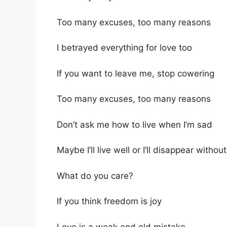
Too many excuses, too many reasons
I betrayed everything for love too
If you want to leave me, stop cowering
Too many excuses, too many reasons
Don’t ask me how to live when I’m sad
Maybe I’ll live well or I’ll disappear withou
What do you care?
If you think freedom is joy
Love is a weak and old mistake