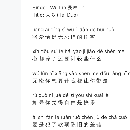
Singer: Wu Lin 吴琳Lin
Title: 太多 (Tai Duo)
jiāng ài qíng sì wú jì dàn de huī huò
将 爱 情 肆 无 忌 惮 的 挥 霍
xīn dōu suì le hái yào jì jiào xiē shén me
心 都 碎 了 还 要 计 较 些 什 么
wú lùn nǐ xiǎng yào shén me dōu ràng nǐ 
无 论 你 想 要 什 么 都 让 你 带 走
rú guǒ nǐ jué dé zì yóu shì kuài lè
如 果 你 觉 得 自 由 是 快 乐
ài shì fàn le ruǎn ruò chén jiù de chā cuò
爱 是 犯 了 软 弱 陈 旧 的 差 错