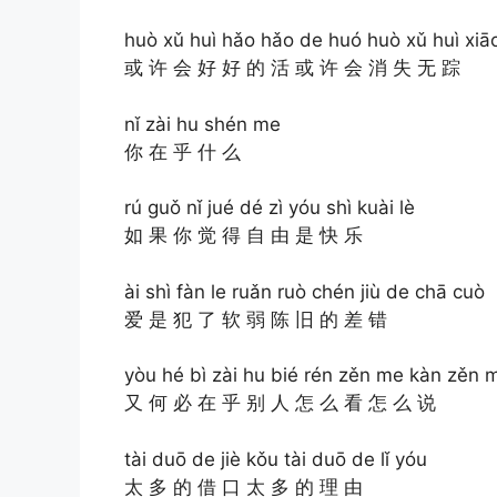
huò xǔ huì hǎo hǎo de huó huò xǔ huì xiā
或 许 会 好 好 的 活 或 许 会 消 失 无 踪
nǐ zài hu shén me
你 在 乎 什 么
rú guǒ nǐ jué dé zì yóu shì kuài lè
如 果 你 觉 得 自 由 是 快 乐
ài shì fàn le ruǎn ruò chén jiù de chā cuò
爱 是 犯 了 软 弱 陈 旧 的 差 错
yòu hé bì zài hu bié rén zěn me kàn zěn 
又 何 必 在 乎 别 人 怎 么 看 怎 么 说
tài duō de jiè kǒu tài duō de lǐ yóu
太 多 的 借 口 太 多 的 理 由