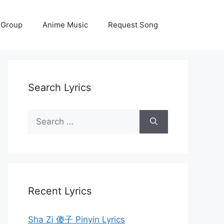
 Group
Anime Music
Request Song
Search Lyrics
Search
for:
Recent Lyrics
Sha Zi 傻子 Pinyin Lyrics