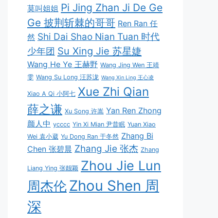
Pi Jing Zhan Ji De Ge
莫叫姐姐
Ge 披荆斩棘的哥哥
Ren Ran 任
Shi Dai Shao Nian Tuan 时代
然
Su Xing Jie 苏星婕
少年团
Wang He Ye 王赫野
Wang Jing Wen 王靖
雯
Wang Su Long 汪苏泷
Wang Xin Ling 王心凌
Xue Zhi Qian
Xiao A Qi 小阿七
薛之谦
Yan Ren Zhong
Xu Song 许嵩
颜人中
ycccc
Yin Xi Mian 尹昔眠
Yuan Xiao
Zhang Bi
Wei 袁小葳
Yu Dong Ran 于冬然
Zhang Jie 张杰
Chen 张碧晨
Zhang
Zhou Jie Lun
Liang Ying 张靓颖
Zhou Shen 周
周杰伦
深