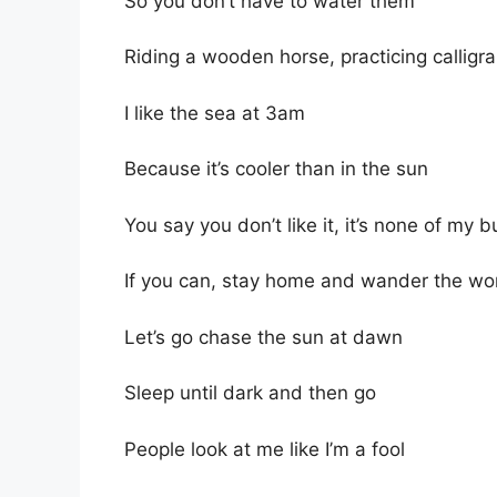
So you don’t have to water them
Riding a wooden horse, practicing calligra
I like the sea at 3am
Because it’s cooler than in the sun
You say you don’t like it, it’s none of my b
If you can, stay home and wander the wo
Let’s go chase the sun at dawn
Sleep until dark and then go
People look at me like I’m a fool