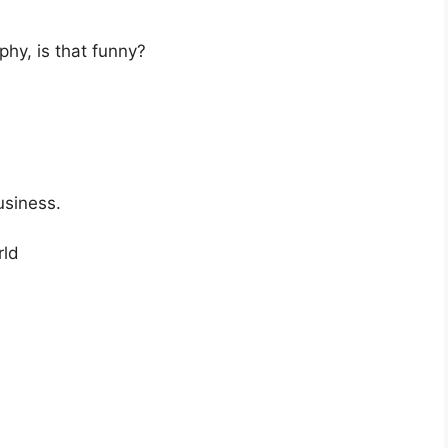
phy, is that funny?
usiness.
rld