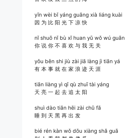
yīn wèi bǐ yáng guāng xià liáng kuài
因 为 比 阳 光 下 凉 快
nǐ shuō nǐ bù xǐ huan yǔ wǒ wú guān
你 说 你 不 喜 欢 与 我 无 关
yǒu běn shi jiù zài jiā làng jì tiān yá
有 本 事 就 在 家 浪 迹 天 涯
tiān liàng yì qǐ qù zhuī tài yáng
天 亮 一 起 去 追 太 阳
shuì dào tiān hēi zài chū fā
睡 到 天 黑 再 出 发
bié rén kàn wǒ dōu xiàng shǎ guā