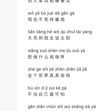
别 人 看 我 都 像 傻 瓜
wǒ yě bù jué dé gān gà
我 也 不 觉 得 尴 尬
tiān liàng hé wǒ qù zhuī tài yáng
天 亮 和 我 去 追 太 阳
xiǎng zuò shén me jiù zuò ya
想 做 什 么 就 做 呀
zhè ge shì jiè zhēn zhēn jiǎ jiǎ
这 个 世 界 真 真 假 假
bú xìn zì jǐ zuì kě pà
不 信 自 己 最 可 怕
gān diǎn chǔn shì wú shāng dà yǎ