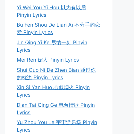
Yi Wei You Yi Hou 以为有以后
Pinyin Lyrics
Bu Fen Shou De Lian Ai 不分手的恋
爱 Pinyin Lyrics
Jin Qing Yi Ke 尽情一刻 Pinyin
Lyrics
Mei Ren 媚人 Pinyin Lyrics
Shui Guo Ni De Zhen Bian 睡过你
的枕边 Pinyin Lyrics
Xin Si Yan Huo 心似烟火 Pinyin
Lyrics
Dian Tai Qing Ge 电台情歌 Pinyin
Lyrics
Yu Zhou You Le 宇宙游乐场 Pinyin
Lyrics