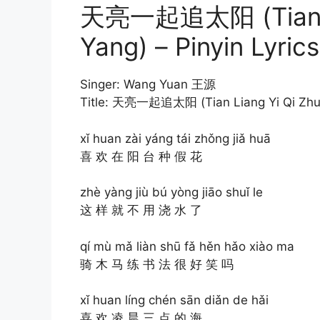
天亮一起追太阳 (Tian Lia
Yang) – Pinyin Lyrics
Singer: Wang Yuan 王源
Title: 天亮一起追太阳 (Tian Liang Yi Qi Zhui
xǐ huan zài yáng tái zhǒng jiǎ huā
喜 欢 在 阳 台 种 假 花
zhè yàng jiù bú yòng jiāo shuǐ le
这 样 就 不 用 浇 水 了
qí mù mǎ liàn shū fǎ hěn hǎo xiào ma
骑 木 马 练 书 法 很 好 笑 吗
xǐ huan líng chén sān diǎn de hǎi
喜 欢 凌 晨 三 点 的 海