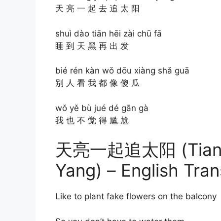
天 亮 一 起 去 追 太 阳
shuì dào tiān hēi zài chū fā
睡 到 天 黑 再 出 发
bié rén kàn wǒ dōu xiàng shǎ guā
别 人 看 我 都 像 傻 瓜
wǒ yě bù jué dé gān gà
我 也 不 觉 得 尴 尬
天亮一起追太阳 (Tian Lia
Yang) – English Tran
Like to plant fake flowers on the balcony