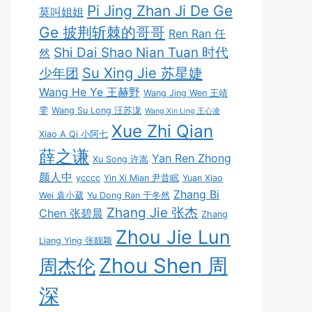
Pi Jing Zhan Ji De Ge
莫叫姐姐
Ge 披荆斩棘的哥哥
Ren Ran 任
Shi Dai Shao Nian Tuan 时代
然
Su Xing Jie 苏星婕
少年团
Wang He Ye 王赫野
Wang Jing Wen 王靖
雯
Wang Su Long 汪苏泷
Wang Xin Ling 王心凌
Xue Zhi Qian
Xiao A Qi 小阿七
薛之谦
Yan Ren Zhong
Xu Song 许嵩
颜人中
ycccc
Yin Xi Mian 尹昔眠
Yuan Xiao
Zhang Bi
Wei 袁小葳
Yu Dong Ran 于冬然
Zhang Jie 张杰
Chen 张碧晨
Zhang
Zhou Jie Lun
Liang Ying 张靓颖
Zhou Shen 周
周杰伦
深