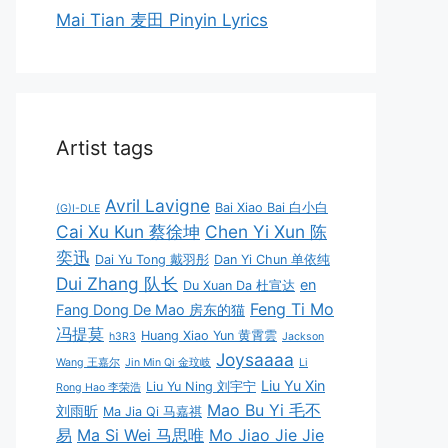
Mai Tian 麦田 Pinyin Lyrics
Artist tags
Avril Lavigne
Bai Xiao Bai 白小白
(G)I-DLE
Cai Xu Kun 蔡徐坤
Chen Yi Xun 陈
奕迅
Dai Yu Tong 戴羽彤
Dan Yi Chun 单依纯
Dui Zhang 队长
en
Du Xuan Da 杜宣达
Feng Ti Mo
Fang Dong De Mao 房东的猫
冯提莫
Huang Xiao Yun 黄霄雲
h3R3
Jackson
Joysaaaa
Wang 王嘉尔
Jin Min Qi 金玟岐
Li
Liu Yu Xin
Liu Yu Ning 刘宇宁
Rong Hao 李荣浩
Mao Bu Yi 毛不
刘雨昕
Ma Jia Qi 马嘉祺
易
Ma Si Wei 马思唯
Mo Jiao Jie Jie