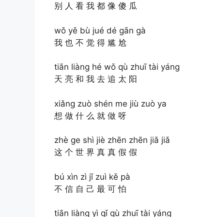
别 人 看 我 都 像 傻 瓜
wǒ yě bù jué dé gān gà
我 也 不 觉 得 尴 尬
tiān liàng hé wǒ qù zhuī tài yáng
天 亮 和 我 去 追 太 阳
xiǎng zuò shén me jiù zuò ya
想 做 什 么 就 做 呀
zhè ge shì jiè zhēn zhēn jiǎ jiǎ
这 个 世 界 真 真 假 假
bú xìn zì jǐ zuì kě pà
不 信 自 己 最 可 怕
tiān liàng yì qǐ qù zhuī tài yáng