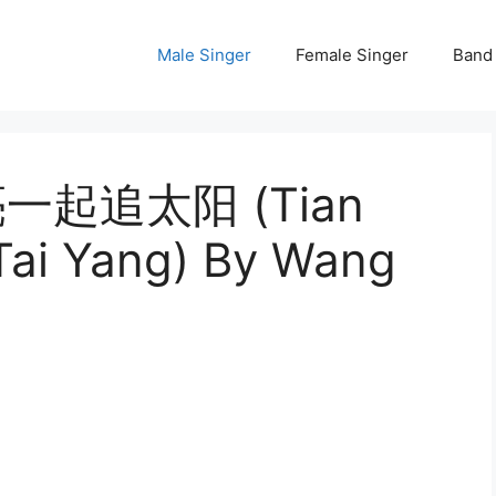
Male Singer
Female Singer
Band
 天亮一起追太阳 (Tian
 Tai Yang) By Wang