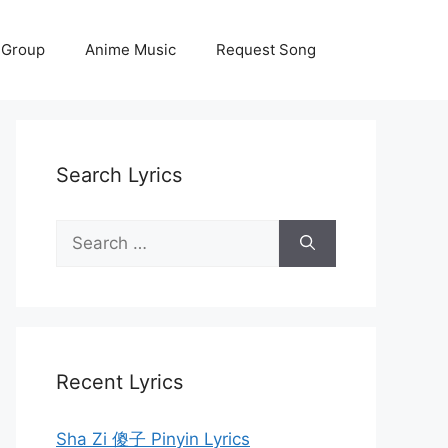
 Group
Anime Music
Request Song
Search Lyrics
Search
for:
Recent Lyrics
Sha Zi 傻子 Pinyin Lyrics