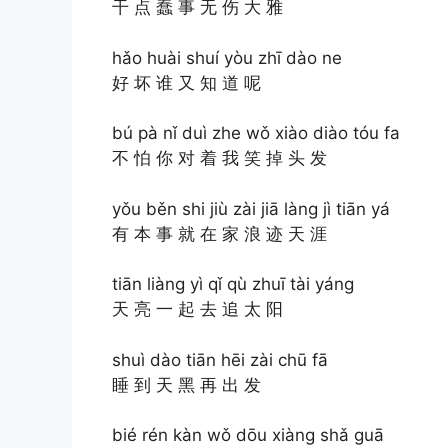
干 点 蠢 事 无 伤 大 雅
hǎo huài shuí yòu zhī dào ne
好 坏 谁 又 知 道 呢
bú pà nǐ duì zhe wǒ xiào diào tóu fa
不 怕 你 对 着 我 笑 掉 头 发
yǒu běn shi jiù zài jiā làng jì tiān yá
有 本 事 就 在 家 浪 迹 天 涯
tiān liàng yì qǐ qù zhuī tài yáng
天 亮 一 起 去 追 太 阳
shuì dào tiān hēi zài chū fā
睡 到 天 黑 再 出 发
bié rén kàn wǒ dōu xiàng shǎ guā