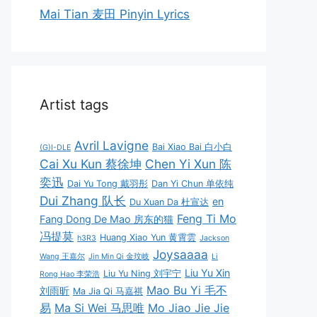
Mai Tian 麦田 Pinyin Lyrics
Artist tags
Avril Lavigne
Bai Xiao Bai 白小白
(G)I-DLE
Cai Xu Kun 蔡徐坤
Chen Yi Xun 陈
奕迅
Dai Yu Tong 戴羽彤
Dan Yi Chun 单依纯
Dui Zhang 队长
en
Du Xuan Da 杜宣达
Feng Ti Mo
Fang Dong De Mao 房东的猫
冯提莫
Huang Xiao Yun 黄霄雲
h3R3
Jackson
Joysaaaa
Wang 王嘉尔
Jin Min Qi 金玟岐
Li
Liu Yu Xin
Liu Yu Ning 刘宇宁
Rong Hao 李荣浩
Mao Bu Yi 毛不
刘雨昕
Ma Jia Qi 马嘉祺
易
Ma Si Wei 马思唯
Mo Jiao Jie Jie