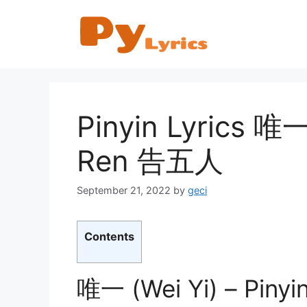
Skip
to
content
Pinyin Lyrics 唯
Ren 告五人
September 21, 2022
by
geci
Contents
唯一 (Wei Yi) – Pinyin