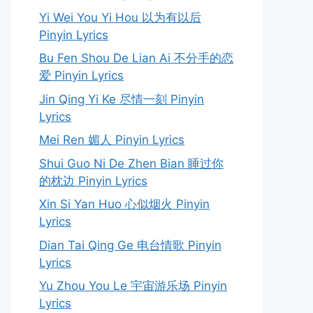
Yi Wei You Yi Hou 以为有以后
Pinyin Lyrics
Bu Fen Shou De Lian Ai 不分手的恋
爱 Pinyin Lyrics
Jin Qing Yi Ke 尽情一刻 Pinyin
Lyrics
Mei Ren 媚人 Pinyin Lyrics
Shui Guo Ni De Zhen Bian 睡过你
的枕边 Pinyin Lyrics
Xin Si Yan Huo 心似烟火 Pinyin
Lyrics
Dian Tai Qing Ge 电台情歌 Pinyin
Lyrics
Yu Zhou You Le 宇宙游乐场 Pinyin
Lyrics