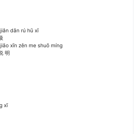
jiǎn dān rú hū xī
吸
i jiāo xīn zěn me shuō míng
说 明
g xī