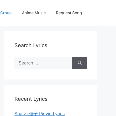
 Group
Anime Music
Request Song
Search Lyrics
Search
for:
Recent Lyrics
Sha Zi 傻子 Pinyin Lyrics