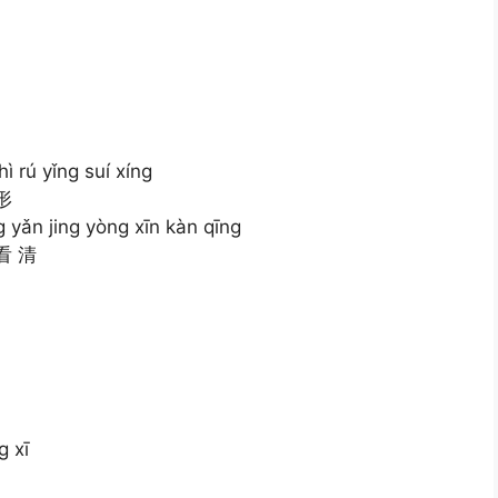
ì rú yǐng suí xíng
形
g yǎn jing yòng xīn kàn qīng
看 清
g xī