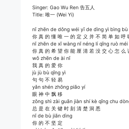
Singer: Gao Wu Ren 告五人
Title: 唯一 (Wei Yi)
nǐ zhēn de dǒng wéi yī de dìng yì bìng bù 
你 真 的 懂 唯 一 的 定 义 并 不 简 单 如 呼 
nǐ zhēn de xī wàng nǐ néng lí qīng ruò mé
你 真 的 希 望 你 能 厘 清 若 没 交 心 怎 么 
wǒ zhēn de ài nǐ
我 真 的 爱 你
jù jù bù qīng yì
句 句 不 轻 易
yǎn shén zhōng piāo yí
眼 神 中 飘 移
zǒng shì zài guān jiàn shí kè qīng chu dòn
总 是 在 关 键 时 刻 清 楚 洞 悉
nǐ de bù jiān dìng
你 的 不 坚 定