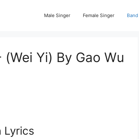
Male Singer
Female Singer
Band
一 (Wei Yi) By Gao Wu
 Lyrics