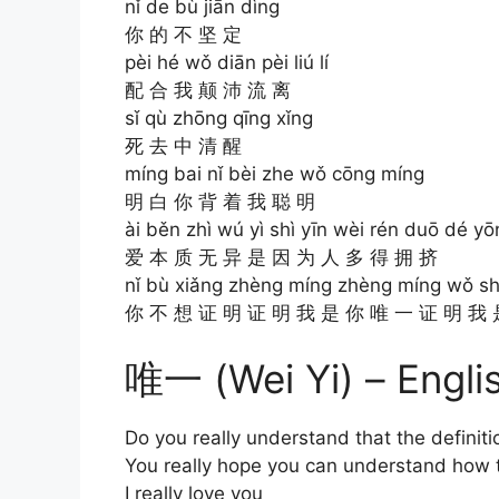
nǐ de bù jiān dìng
你 的 不 坚 定
pèi hé wǒ diān pèi liú lí
配 合 我 颠 沛 流 离
sǐ qù zhōng qīng xǐng
死 去 中 清 醒
míng bai nǐ bèi zhe wǒ cōng míng
明 白 你 背 着 我 聪 明
ài běn zhì wú yì shì yīn wèi rén duō dé yōn
爱 本 质 无 异 是 因 为 人 多 得 拥 挤
nǐ bù xiǎng zhèng míng zhèng míng wǒ shì 
你 不 想 证 明 证 明 我 是 你 唯 一 证 明 我 
唯一 (Wei Yi) – Englis
Do you really understand that the definiti
You really hope you can understand how to
I really love you