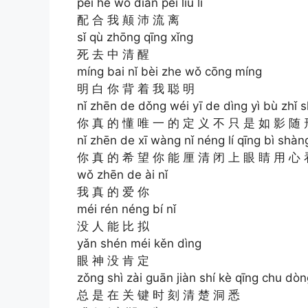
pèi hé wǒ diān pèi liú lí
配 合 我 颠 沛 流 离
sǐ qù zhōng qīng xǐng
死 去 中 清 醒
míng bai nǐ bèi zhe wǒ cōng míng
明 白 你 背 着 我 聪 明
nǐ zhēn de dǒng wéi yī de dìng yì bù zhǐ sh
你 真 的 懂 唯 一 的 定 义 不 只 是 如 影 随 
nǐ zhēn de xī wàng nǐ néng lí qīng bì shàn
你 真 的 希 望 你 能 厘 清 闭 上 眼 睛 用 心 
wǒ zhēn de ài nǐ
我 真 的 爱 你
méi rén néng bí nǐ
没 人 能 比 拟
yǎn shén méi kěn dìng
眼 神 没 肯 定
zǒng shì zài guān jiàn shí kè qīng chu dòn
总 是 在 关 键 时 刻 清 楚 洞 悉