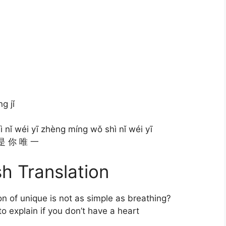
g jǐ
nǐ wéi yī zhèng míng wǒ shì nǐ wéi yī
是 你 唯 一
h Translation
on of unique is not as simple as breathing?
 explain if you don’t have a heart