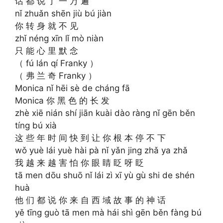
话 都 说 了 一 万 遍
nǐ zhuǎn shēn jiù bú jiàn
你 转 身 就 不 见
zhǐ néng xīn lǐ mò niàn
只 能 心 里 默 念
（ fú lán qí Franky ）
（ 弗 兰 奇 Franky ）
Monica nǐ hēi sè de cháng fā
Monica 你 黑 色 的 长 发
zhè xiē nián shí jiān kuài dào ràng nǐ gēn běn
tíng bú xià
这 些 年 时 间 快 到 让 你 根 本 停 不 下
wǒ yuè lái yuè hài pà nǐ yǎn jing zhǎ ya zhǎ
我 越 来 越 害 怕 你 眼 睛 眨 呀 眨
tā men dōu shuō nǐ lái zì xī yù gù shi de shén
huà
他 们 都 说 你 来 自 西 域 故 事 的 神 话
yě tīng guò tā men mà hái shì gēn běn fàng bú