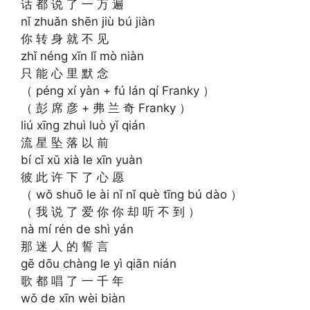
话 都 说 了 一 万 遍
nǐ zhuǎn shēn jiù bú jiàn
你 转 身 就 不 见
zhǐ néng xīn lǐ mò niàn
只 能 心 里 默 念
（ péng xí yàn + fú lán qí Franky ）
（ 彭 席 彦 + 弗 兰 奇 Franky ）
liú xīng zhuì luò yǐ qián
流 星 坠 落 以 前
bí cǐ xǔ xià le xīn yuàn
彼 此 许 下 了 心 愿
（ wǒ shuō le ài nǐ nǐ què tīng bú dào ）
（ 我 说 了 爱 你 你 却 听 不 到 ）
nà mí rén de shì yán
那 迷 人 的 誓 言
gē dōu chàng le yì qiān nián
歌 都 唱 了 一 千 年
wǒ de xīn wèi biàn