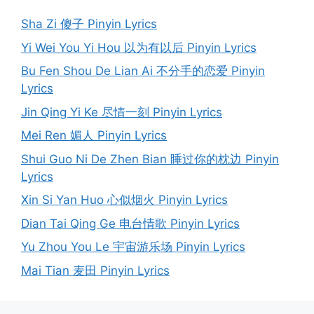
Sha Zi 傻子 Pinyin Lyrics
Yi Wei You Yi Hou 以为有以后 Pinyin Lyrics
Bu Fen Shou De Lian Ai 不分手的恋爱 Pinyin
Lyrics
Jin Qing Yi Ke 尽情一刻 Pinyin Lyrics
Mei Ren 媚人 Pinyin Lyrics
Shui Guo Ni De Zhen Bian 睡过你的枕边 Pinyin
Lyrics
Xin Si Yan Huo 心似烟火 Pinyin Lyrics
Dian Tai Qing Ge 电台情歌 Pinyin Lyrics
Yu Zhou You Le 宇宙游乐场 Pinyin Lyrics
Mai Tian 麦田 Pinyin Lyrics