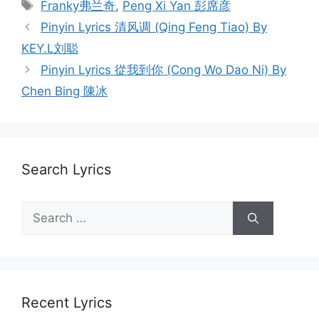
Tags
Franky弗兰奇
,
Peng Xi Yan 彭席彦
Post
Pinyin Lyrics 清风调 (Qing Feng Tiao) By
navigation
KEY.L刘聪
Pinyin Lyrics 從我到你 (Cong Wo Dao Ni) By
Chen Bing 陳冰
Search Lyrics
Search
for:
Recent Lyrics