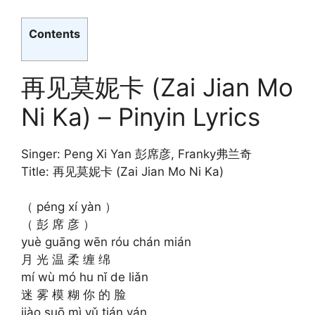
Contents
再见莫妮卡 (Zai Jian Mo
Ni Ka) – Pinyin Lyrics
Singer: Peng Xi Yan 彭席彦, Franky弗兰奇
Title: 再见莫妮卡 (Zai Jian Mo Ni Ka)
（ péng xí yàn ）
（ 彭 席 彦 ）
yuè guāng wēn róu chán mián
月 光 温 柔 缠 绵
mí wù mó hu nǐ de liǎn
迷 雾 模 糊 你 的 脸
jiào suō mì yǔ tián yán