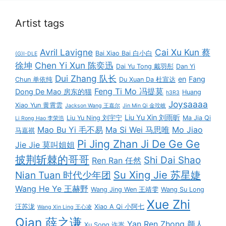
Artist tags
Avril Lavigne
Cai Xu Kun 蔡
Bai Xiao Bai 白小白
(G)I-DLE
徐坤
Chen Yi Xun 陈奕迅
Dai Yu Tong 戴羽彤
Dan Yi
Dui Zhang 队长
en
Fang
Chun 单依纯
Du Xuan Da 杜宣达
Feng Ti Mo 冯提莫
Dong De Mao 房东的猫
Huang
h3R3
Joysaaaa
Xiao Yun 黄霄雲
Jackson Wang 王嘉尔
Jin Min Qi 金玟岐
Liu Yu Xin 刘雨昕
Liu Yu Ning 刘宇宁
Ma Jia Qi
Li Rong Hao 李荣浩
Mao Bu Yi 毛不易
Ma Si Wei 马思唯
Mo Jiao
马嘉祺
Pi Jing Zhan Ji De Ge Ge
Jie Jie 莫叫姐姐
披荆斩棘的哥哥
Shi Dai Shao
Ren Ran 任然
Su Xing Jie 苏星婕
Nian Tuan 时代少年团
Wang He Ye 王赫野
Wang Jing Wen 王靖雯
Wang Su Long
Xue Zhi
汪苏泷
Xiao A Qi 小阿七
Wang Xin Ling 王心凌
Qian 薛之谦
Yan Ren Zhong 颜人
Xu Song 许嵩