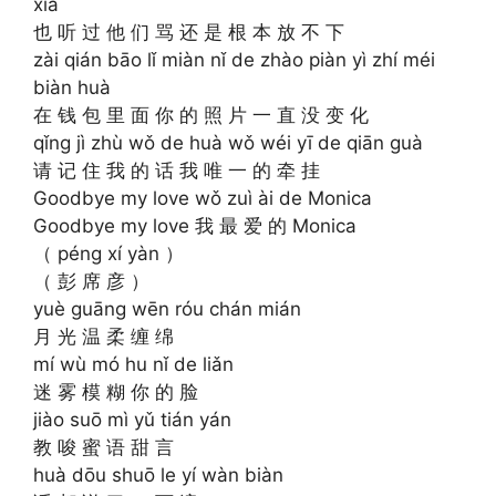
xià
也 听 过 他 们 骂 还 是 根 本 放 不 下
zài qián bāo lǐ miàn nǐ de zhào piàn yì zhí méi
biàn huà
在 钱 包 里 面 你 的 照 片 一 直 没 变 化
qǐng jì zhù wǒ de huà wǒ wéi yī de qiān guà
请 记 住 我 的 话 我 唯 一 的 牵 挂
Goodbye my love wǒ zuì ài de Monica
Goodbye my love 我 最 爱 的 Monica
（ péng xí yàn ）
（ 彭 席 彦 ）
yuè guāng wēn róu chán mián
月 光 温 柔 缠 绵
mí wù mó hu nǐ de liǎn
迷 雾 模 糊 你 的 脸
jiào suō mì yǔ tián yán
教 唆 蜜 语 甜 言
huà dōu shuō le yí wàn biàn