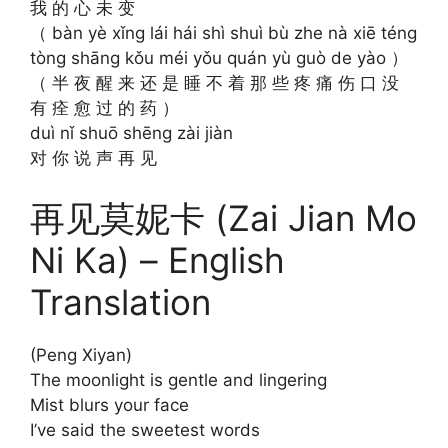
我 的 心 未 变
（ bàn yè xǐng lái hái shì shuì bù zhe nà xiē téng
tòng shāng kǒu méi yǒu quán yù guò de yào ）
（ 半 夜 醒 来 还 是 睡 不 着 那 些 疼 痛 伤 口 没
有 痊 愈 过 的 药 ）
duì nǐ shuō shēng zài jiàn
对 你 说 声 再 见
再见莫妮卡 (Zai Jian Mo
Ni Ka) – English
Translation
(Peng Xiyan)
The moonlight is gentle and lingering
Mist blurs your face
I’ve said the sweetest words