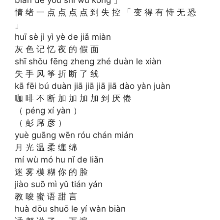
biàn dé yǒu shì wú kǒng 」
情 绪 一 点 点 点 点 到 失 控 「 变 得 有 恃 无 恐
」
huī sè jì yì yè de jiǎ miàn
灰 色 记 忆 夜 的 假 面
shī shǒu fēng zheng zhé duàn le xiàn
失 手 风 筝 折 断 了 线
kā fēi bú duàn jiā jiā jiā jiā dào yàn juàn
咖 啡 不 断 加 加 加 加 到 厌 倦
（ péng xí yàn ）
（ 彭 席 彦 ）
yuè guāng wēn róu chán mián
月 光 温 柔 缠 绵
mí wù mó hu nǐ de liǎn
迷 雾 模 糊 你 的 脸
jiào suō mì yǔ tián yán
教 唆 蜜 语 甜 言
huà dōu shuō le yí wàn biàn