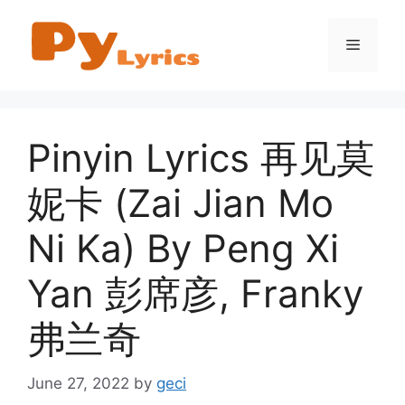
Skip
to
Menu
content
Pinyin Lyrics 再见莫
妮卡 (Zai Jian Mo
Ni Ka) By Peng Xi
Yan 彭席彦, Franky
弗兰奇
June 27, 2022
by
geci