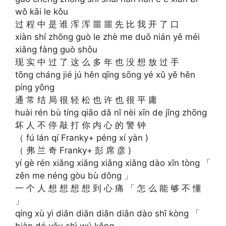
wǒ kāi le kǒu
过 程 中 是 谁 浑 浑 噩 噩 先 比 我 开 了 口
xiàn shí zhōng guò le zhè me duō nián yě méi
xiǎng fàng guò shǒu
现 实 中 过 了 这 么 多 年 也 没 想 放 过 手
tōng cháng jié jú hěn qīng sōng yé xǔ yě hěn
píng yōng
通 常 结 局 很 轻 松 也 许 也 很 平 庸
huài rén bù tíng qiāo dǎ nǐ nèi xīn de jǐng zhōng
坏 人 不 停 敲 打 你 内 心 的 警 钟
（ fú lán qí Franky+ péng xí yàn )
（ 弗 兰 奇 Franky+ 彭 席 彦 )
yí gè rén xiǎng xiǎng xiǎng xiǎng dào xīn tòng 「
zěn me néng gòu bù dǒng 」
一 个 人 想 想 想 想 到 心 痛 「 怎 么 能 够 不 懂
」
qíng xù yì diǎn diǎn diǎn diǎn dào shī kòng 「