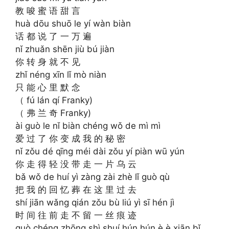
教 唆 蜜 语 甜 言
huà dōu shuō le yí wàn biàn
话 都 说 了 一 万 遍
nǐ zhuǎn shēn jiù bú jiàn
你 转 身 就 不 见
zhǐ néng xīn lǐ mò niàn
只 能 心 里 默 念
（ fú lán qí Franky)
（ 弗 兰 奇 Franky)
ài guò le nǐ biàn chéng wǒ de mì mì
爱 过 了 你 变 成 我 的 秘 密
nǐ zǒu dé qīng méi dài zǒu yí piàn wū yún
你 走 得 轻 没 带 走 一 片 乌 云
bǎ wǒ de huí yì zàng zài zhè lǐ guò qù
把 我 的 回 忆 葬 在 这 里 过 去
shí jiān wǎng qián zǒu bù liú yì sī hén jì
时 间 往 前 走 不 留 一 丝 痕 迹
guò chéng zhōng shì shuí hún hún è è xiān bǐ