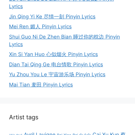
Lyrics
Jin Qing Yi Ke 尽情一刻 Pinyin Lyrics
Mei Ren 媚人 Pinyin Lyrics
Shui Guo Ni De Zhen Bian 睡过你的枕边 Pinyin
Lyrics
Xin Si Yan Huo 心似烟火 Pinyin Lyrics
Dian Tai Qing Ge 电台情歌 Pinyin Lyrics
Yu Zhou You Le 宇宙游乐场 Pinyin Lyrics
Mai Tian 麦田 Pinyin Lyrics
Artist tags
Avril Lavigne
Cai Xu Kun 蔡