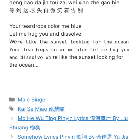
deng dao da jin tou zai wei xiao zhe gao bie
等 到 达 尽 头 再 微 笑 着 告 别
Your teardrops color me blue
Let me hug you and dissolve
We
re like the sunset looking for the ocean
Your teardrops color me blue Let me hug you
re like the sunset looking for
and dissolve We
the ocean…
Categories
Male Singer
Tags
Kai Se Miao 凯瑟喵
Post
Mo He Wu Ting Pinyin Lyrics 漠河舞厅 By Liu
navigation
Shuang 柳爽
Somehow Lyrics Pinyin 歌詞 By 余佳運 Yu Jia