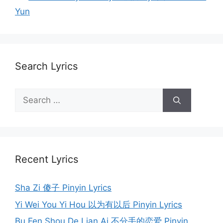
Yun
Search Lyrics
Search
for:
Recent Lyrics
Sha Zi 傻子 Pinyin Lyrics
Yi Wei You Yi Hou 以为有以后 Pinyin Lyrics
Bu Fen Shou De Lian Ai 不分手的恋爱 Pinyin