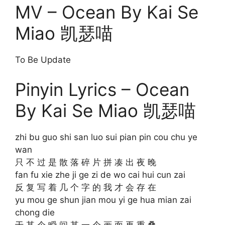
MV – Ocean By Kai Se
Miao 凯瑟喵
To Be Update
Pinyin Lyrics – Ocean
By Kai Se Miao 凯瑟喵
zhi bu guo shi san luo sui pian pin cou chu ye
wan
只 不 过 是 散 落 碎 片 拼 凑 出 夜 晚
fan fu xie zhe ji ge zi de wo cai hui cun zai
反 复 写 着 几 个 字 的 我 才 会 存 在
yu mou ge shun jian mou yi ge hua mian zai
chong die