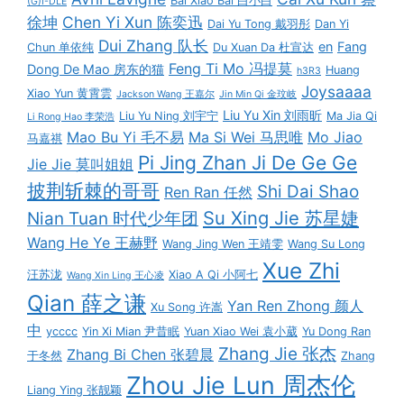
Bai Xiao Bai 白小白
(G)I-DLE
徐坤
Chen Yi Xun 陈奕迅
Dai Yu Tong 戴羽彤
Dan Yi
Dui Zhang 队长
en
Fang
Chun 单依纯
Du Xuan Da 杜宣达
Feng Ti Mo 冯提莫
Dong De Mao 房东的猫
Huang
h3R3
Joysaaaa
Xiao Yun 黄霄雲
Jackson Wang 王嘉尔
Jin Min Qi 金玟岐
Liu Yu Xin 刘雨昕
Liu Yu Ning 刘宇宁
Ma Jia Qi
Li Rong Hao 李荣浩
Mao Bu Yi 毛不易
Ma Si Wei 马思唯
Mo Jiao
马嘉祺
Pi Jing Zhan Ji De Ge Ge
Jie Jie 莫叫姐姐
披荆斩棘的哥哥
Shi Dai Shao
Ren Ran 任然
Su Xing Jie 苏星婕
Nian Tuan 时代少年团
Wang He Ye 王赫野
Wang Jing Wen 王靖雯
Wang Su Long
Xue Zhi
汪苏泷
Xiao A Qi 小阿七
Wang Xin Ling 王心凌
Qian 薛之谦
Yan Ren Zhong 颜人
Xu Song 许嵩
中
ycccc
Yin Xi Mian 尹昔眠
Yuan Xiao Wei 袁小葳
Yu Dong Ran
Zhang Jie 张杰
Zhang Bi Chen 张碧晨
于冬然
Zhang
Zhou Jie Lun 周杰伦
Liang Ying 张靓颖