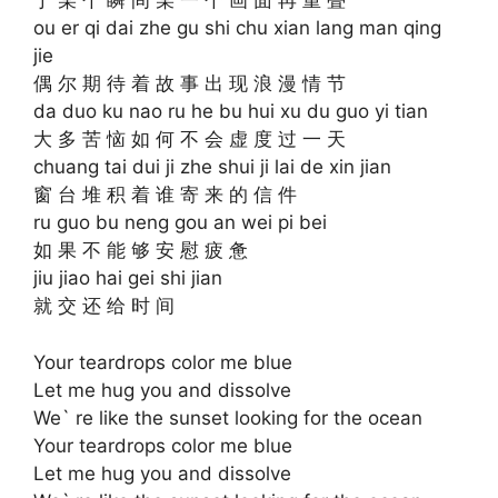
于 某 个 瞬 间 某 一 个 画 面 再 重 叠
ou er qi dai zhe gu shi chu xian lang man qing
jie
偶 尔 期 待 着 故 事 出 现 浪 漫 情 节
da duo ku nao ru he bu hui xu du guo yi tian
大 多 苦 恼 如 何 不 会 虚 度 过 一 天
chuang tai dui ji zhe shui ji lai de xin jian
窗 台 堆 积 着 谁 寄 来 的 信 件
ru guo bu neng gou an wei pi bei
如 果 不 能 够 安 慰 疲 惫
jiu jiao hai gei shi jian
就 交 还 给 时 间
Your teardrops color me blue
Let me hug you and dissolve
We` re like the sunset looking for the ocean
Your teardrops color me blue
Let me hug you and dissolve