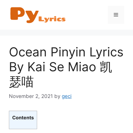
Skip
to
Menu
content
Ocean Pinyin Lyrics
By Kai Se Miao 凯
瑟喵
November 2, 2021
by
geci
Contents