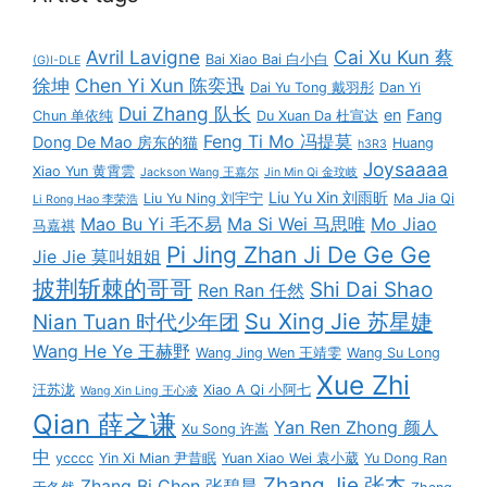
Avril Lavigne
Cai Xu Kun 蔡
Bai Xiao Bai 白小白
(G)I-DLE
徐坤
Chen Yi Xun 陈奕迅
Dai Yu Tong 戴羽彤
Dan Yi
Dui Zhang 队长
en
Fang
Chun 单依纯
Du Xuan Da 杜宣达
Feng Ti Mo 冯提莫
Dong De Mao 房东的猫
Huang
h3R3
Joysaaaa
Xiao Yun 黄霄雲
Jackson Wang 王嘉尔
Jin Min Qi 金玟岐
Liu Yu Xin 刘雨昕
Liu Yu Ning 刘宇宁
Ma Jia Qi
Li Rong Hao 李荣浩
Mao Bu Yi 毛不易
Ma Si Wei 马思唯
Mo Jiao
马嘉祺
Pi Jing Zhan Ji De Ge Ge
Jie Jie 莫叫姐姐
披荆斩棘的哥哥
Shi Dai Shao
Ren Ran 任然
Su Xing Jie 苏星婕
Nian Tuan 时代少年团
Wang He Ye 王赫野
Wang Jing Wen 王靖雯
Wang Su Long
Xue Zhi
汪苏泷
Xiao A Qi 小阿七
Wang Xin Ling 王心凌
Qian 薛之谦
Yan Ren Zhong 颜人
Xu Song 许嵩
中
ycccc
Yin Xi Mian 尹昔眠
Yuan Xiao Wei 袁小葳
Yu Dong Ran
Zhang Jie 张杰
Zhang Bi Chen 张碧晨