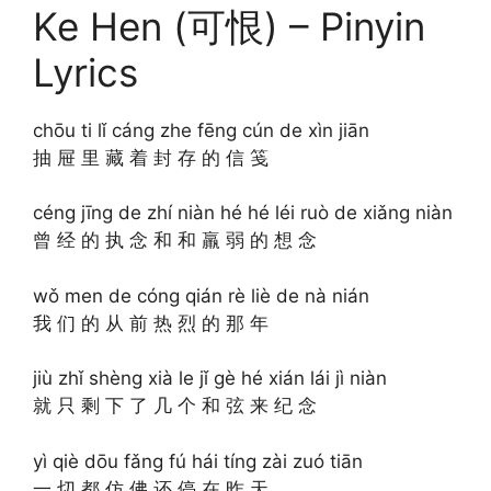
Ke Hen (可恨) – Pinyin
Lyrics
chōu ti lǐ cáng zhe fēng cún de xìn jiān
抽 屉 里 藏 着 封 存 的 信 笺
céng jīng de zhí niàn hé hé léi ruò de xiǎng niàn
曾 经 的 执 念 和 和 羸 弱 的 想 念
wǒ men de cóng qián rè liè de nà nián
我 们 的 从 前 热 烈 的 那 年
jiù zhǐ shèng xià le jǐ gè hé xián lái jì niàn
就 只 剩 下 了 几 个 和 弦 来 纪 念
yì qiè dōu fǎng fú hái tíng zài zuó tiān
一 切 都 仿 佛 还 停 在 昨 天