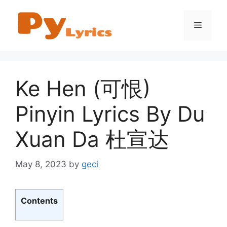
Skip
to
Menu
content
Ke Hen (可恨)
Pinyin Lyrics By Du
Xuan Da 杜宣达
May 8, 2023
by
geci
Contents