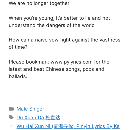
We are no longer together
When you’re young, it’s better to lie and not
understand the dangers of the world
How can a naive vow fight against the vastness
of time?
Please bookmark www.pylyrics.com for the
latest and best Chinese songs, pops and
ballads.
Categories
Male Singer
Tags
Du Xuan Da 杜宣达
Post
Wu Hai Xun Ni (雾海寻你) Pinyin Lyrics By Ke