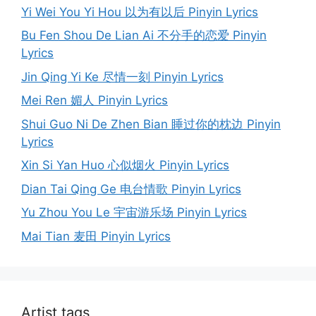
Yi Wei You Yi Hou 以为有以后 Pinyin Lyrics
Bu Fen Shou De Lian Ai 不分手的恋爱 Pinyin
Lyrics
Jin Qing Yi Ke 尽情一刻 Pinyin Lyrics
Mei Ren 媚人 Pinyin Lyrics
Shui Guo Ni De Zhen Bian 睡过你的枕边 Pinyin
Lyrics
Xin Si Yan Huo 心似烟火 Pinyin Lyrics
Dian Tai Qing Ge 电台情歌 Pinyin Lyrics
Yu Zhou You Le 宇宙游乐场 Pinyin Lyrics
Mai Tian 麦田 Pinyin Lyrics
Artist tags