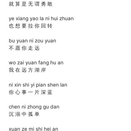
就 算 是 无 谓 勇 敢
ye xiang yao la ni hui zhuan
也 想 要 拉 你 回 转
bu yuan ni zou yuan
不 愿 你 走 远
wo zai yuan fang hu an
我 在 远 方 湖 岸
ni xin shi yi pian shen lan
你 心 事 一 片 深 蓝
chen ni zhong gu dan
沉 溺 中 孤 单
xuan ze mi shi hei an