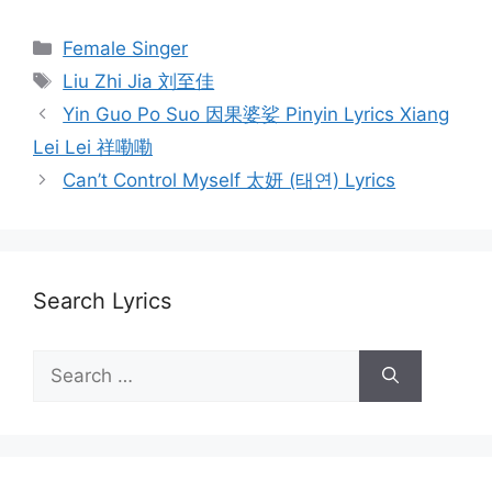
Categories
Female Singer
Tags
Liu Zhi Jia 刘至佳
Post
Yin Guo Po Suo 因果婆娑 Pinyin Lyrics Xiang
navigation
Lei Lei 祥嘞嘞
Can’t Control Myself 太妍 (태연) Lyrics
Search Lyrics
Search
for: