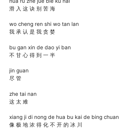
hua ru zhe jue bie ku hai
滑 入 这 诀 别 苦 海
wo cheng ren shi wo tan lan
我 承 认 是 我 贪 婪
bu gan xin de dao yi ban
不 甘 心 得 到 一 半
jin guan
尽 管
zhe tai nan
这 太 难
xiang ji di nong de hua bu kai de bing chuan
像 极 地 浓 得 化 不 开 的 冰 川