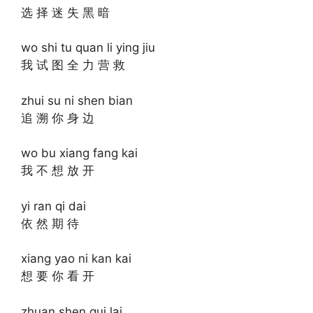
选 择 迷 失 黑 暗
wo shi tu quan li ying jiu
我 试 图 全 力 营 救
zhui su ni shen bian
追 溯 你 身 边
wo bu xiang fang kai
我 不 想 放 开
yi ran qi dai
依 然 期 待
xiang yao ni kan kai
想 要 你 看 开
zhuan shen gui lai