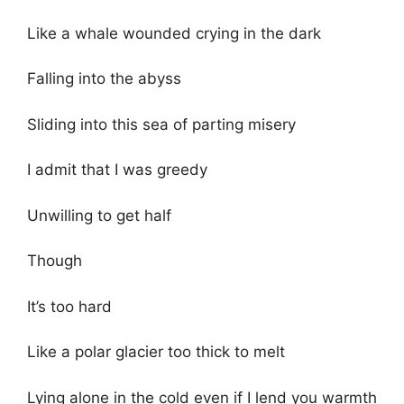
Like a whale wounded crying in the dark
Falling into the abyss
Sliding into this sea of parting misery
I admit that I was greedy
Unwilling to get half
Though
It’s too hard
Like a polar glacier too thick to melt
Lying alone in the cold even if I lend you warmth