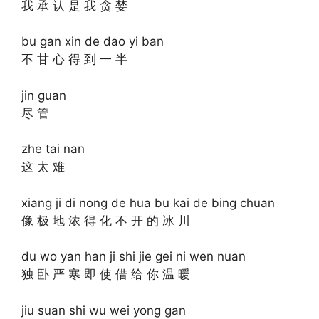
我 承 认 是 我 贪 婪
bu gan xin de dao yi ban
不 甘 心 得 到 一 半
jin guan
尽 管
zhe tai nan
这 太 难
xiang ji di nong de hua bu kai de bing chuan
像 极 地 浓 得 化 不 开 的 冰 川
du wo yan han ji shi jie gei ni wen nuan
独 卧 严 寒 即 使 借 给 你 温 暖
jiu suan shi wu wei yong gan