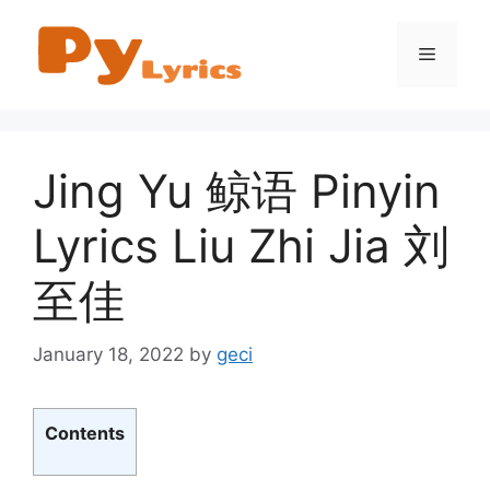
Skip
to
Menu
content
Jing Yu 鲸语 Pinyin
Lyrics Liu Zhi Jia 刘
至佳
January 18, 2022
by
geci
Contents