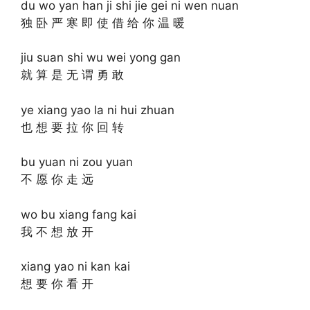
du wo yan han ji shi jie gei ni wen nuan
独 卧 严 寒 即 使 借 给 你 温 暖
jiu suan shi wu wei yong gan
就 算 是 无 谓 勇 敢
ye xiang yao la ni hui zhuan
也 想 要 拉 你 回 转
bu yuan ni zou yuan
不 愿 你 走 远
wo bu xiang fang kai
我 不 想 放 开
xiang yao ni kan kai
想 要 你 看 开