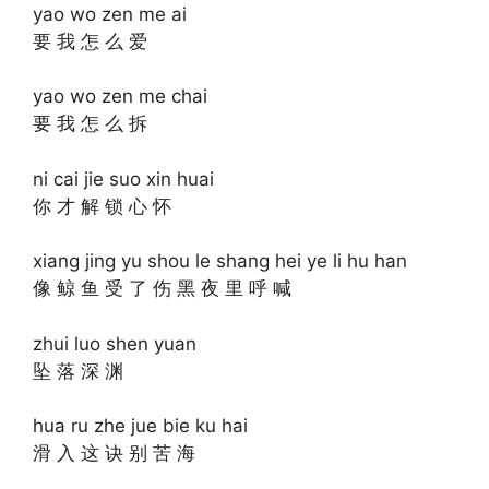
yao wo zen me ai
要 我 怎 么 爱
yao wo zen me chai
要 我 怎 么 拆
ni cai jie suo xin huai
你 才 解 锁 心 怀
xiang jing yu shou le shang hei ye li hu han
像 鲸 鱼 受 了 伤 黑 夜 里 呼 喊
zhui luo shen yuan
坠 落 深 渊
hua ru zhe jue bie ku hai
滑 入 这 诀 别 苦 海