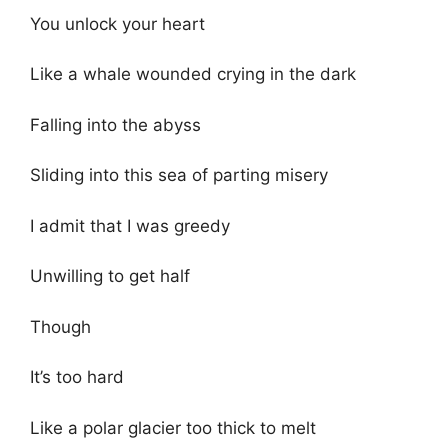
You unlock your heart
Like a whale wounded crying in the dark
Falling into the abyss
Sliding into this sea of parting misery
I admit that I was greedy
Unwilling to get half
Though
It’s too hard
Like a polar glacier too thick to melt