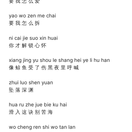
要 我 怎 么 爱
yao wo zen me chai
要 我 怎 么 拆
ni cai jie suo xin huai
你 才 解 锁 心 怀
xiang jing yu shou le shang hei ye li hu han
像 鲸 鱼 受 了 伤 黑 夜 里 呼 喊
zhui luo shen yuan
坠 落 深 渊
hua ru zhe jue bie ku hai
滑 入 这 诀 别 苦 海
wo cheng ren shi wo tan lan