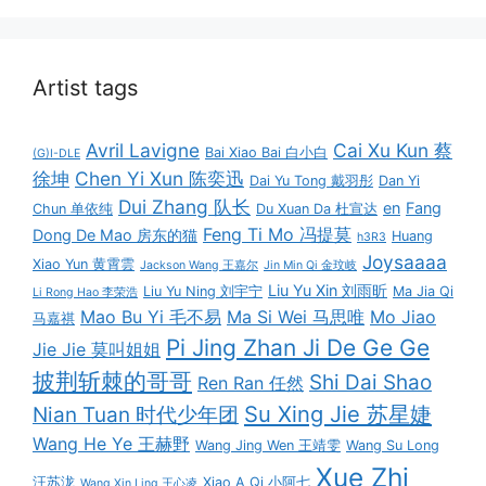
Artist tags
Avril Lavigne
Cai Xu Kun 蔡
Bai Xiao Bai 白小白
(G)I-DLE
徐坤
Chen Yi Xun 陈奕迅
Dai Yu Tong 戴羽彤
Dan Yi
Dui Zhang 队长
en
Fang
Chun 单依纯
Du Xuan Da 杜宣达
Feng Ti Mo 冯提莫
Dong De Mao 房东的猫
Huang
h3R3
Joysaaaa
Xiao Yun 黄霄雲
Jackson Wang 王嘉尔
Jin Min Qi 金玟岐
Liu Yu Xin 刘雨昕
Liu Yu Ning 刘宇宁
Ma Jia Qi
Li Rong Hao 李荣浩
Mao Bu Yi 毛不易
Ma Si Wei 马思唯
Mo Jiao
马嘉祺
Pi Jing Zhan Ji De Ge Ge
Jie Jie 莫叫姐姐
披荆斩棘的哥哥
Shi Dai Shao
Ren Ran 任然
Su Xing Jie 苏星婕
Nian Tuan 时代少年团
Wang He Ye 王赫野
Wang Jing Wen 王靖雯
Wang Su Long
Xue Zhi
汪苏泷
Xiao A Qi 小阿七
Wang Xin Ling 王心凌