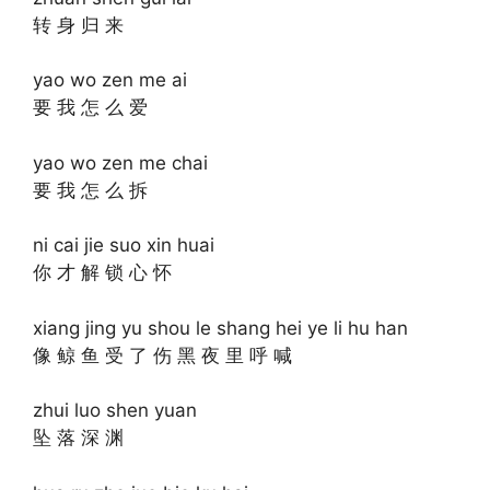
转 身 归 来
yao wo zen me ai
要 我 怎 么 爱
yao wo zen me chai
要 我 怎 么 拆
ni cai jie suo xin huai
你 才 解 锁 心 怀
xiang jing yu shou le shang hei ye li hu han
像 鲸 鱼 受 了 伤 黑 夜 里 呼 喊
zhui luo shen yuan
坠 落 深 渊