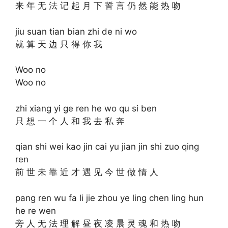
来 年 无 法 记 起 月 下 誓 言 仍 然 能 热 吻
jiu suan tian bian zhi de ni wo
就 算 天 边 只 得 你 我
Woo no
Woo no
zhi xiang yi ge ren he wo qu si ben
只 想 一 个 人 和 我 去 私 奔
qian shi wei kao jin cai yu jian jin shi zuo qing
ren
前 世 未 靠 近 才 遇 见 今 世 做 情 人
pang ren wu fa li jie zhou ye ling chen ling hun
he re wen
旁 人 无 法 理 解 昼 夜 凌 晨 灵 魂 和 热 吻