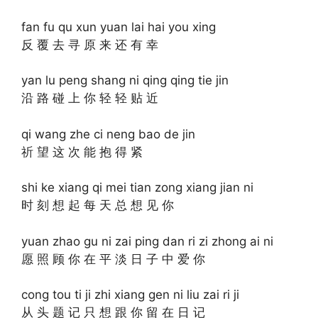
fan fu qu xun yuan lai hai you xing
反 覆 去 寻 原 来 还 有 幸
yan lu peng shang ni qing qing tie jin
沿 路 碰 上 你 轻 轻 贴 近
qi wang zhe ci neng bao de jin
祈 望 这 次 能 抱 得 紧
shi ke xiang qi mei tian zong xiang jian ni
时 刻 想 起 每 天 总 想 见 你
yuan zhao gu ni zai ping dan ri zi zhong ai ni
愿 照 顾 你 在 平 淡 日 子 中 爱 你
cong tou ti ji zhi xiang gen ni liu zai ri ji
从 头 题 记 只 想 跟 你 留 在 日 记