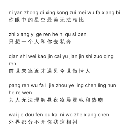
ni yan zhong di xing kong zui mei wu fa xiang bi
你 眼 中 的 星 空 最 美 无 法 相 比
zhi xiang yi ge ren he ni qu si ben
只 想 一 个 人 和 你 去 私 奔
qian shi wei kao jin cai yu jian jin shi zuo qing
ren
前 世 未 靠 近 才 遇 见 今 世 做 情 人
pang ren wu fa li jie zhou ye ling chen ling hun
he re wen
旁 人 无 法 理 解 昼 夜 凌 晨 灵 魂 和 热 吻
wai jie dou fen bu kai ni wo zhe xiang chen
外 界 都 分 不 开 你 我 这 相 衬