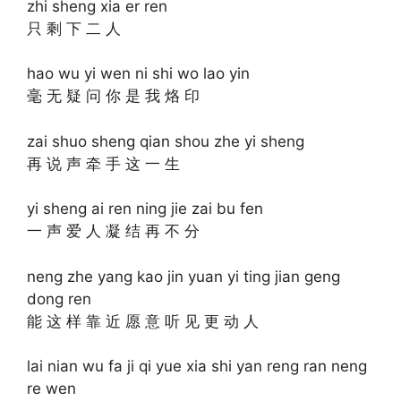
zhi sheng xia er ren
只 剩 下 二 人
hao wu yi wen ni shi wo lao yin
毫 无 疑 问 你 是 我 烙 印
zai shuo sheng qian shou zhe yi sheng
再 说 声 牵 手 这 一 生
yi sheng ai ren ning jie zai bu fen
一 声 爱 人 凝 结 再 不 分
neng zhe yang kao jin yuan yi ting jian geng
dong ren
能 这 样 靠 近 愿 意 听 见 更 动 人
lai nian wu fa ji qi yue xia shi yan reng ran neng
re wen