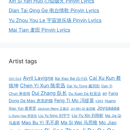
Xin Si Yan Huo 心似烟火 Pinyin Lyrics
Dian Tai Qing Ge 电台情歌 Pinyin Lyrics
Yu Zhou You Le 宇宙游乐场 Pinyin Lyrics
Mai Tian 麦田 Pinyin Lyrics
Artist tags
Avril Lavigne
Cai Xu Kun 蔡
Bai Xiao Bai 白小白
(G)I-DLE
徐坤
Chen Yi Xun 陈奕迅
Dai Yu Tong 戴羽彤
Dan Yi
Dui Zhang 队长
en
Fang
Chun 单依纯
Du Xuan Da 杜宣达
Feng Ti Mo 冯提莫
Dong De Mao 房东的猫
Huang
h3R3
Joysaaaa
Xiao Yun 黄霄雲
Jackson Wang 王嘉尔
Jin Min Qi 金玟岐
Liu Yu Xin 刘雨昕
Liu Yu Ning 刘宇宁
Ma Jia Qi
Li Rong Hao 李荣浩
Mao Bu Yi 毛不易
Ma Si Wei 马思唯
Mo Jiao
马嘉祺