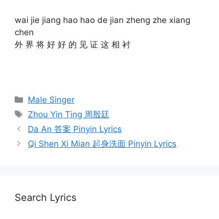
wai jie jiang hao hao de jian zheng zhe xiang
chen
外 界 将 好 好 的 见 证 这 相 衬
Categories
Male Singer
Tags
Zhou Yin Ting 周殷廷
Post
Da An 答案 Pinyin Lyrics
navigation
Qi Shen Xi Mian 起身洗面 Pinyin Lyrics
Search Lyrics