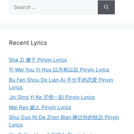
Search
for:
Recent Lyrics
Sha Zi 傻子 Pinyin Lyrics
Yi Wei You Yi Hou 以为有以后 Pinyin Lyrics
Bu Fen Shou De Lian Ai 不分手的恋爱 Pinyin
Lyrics
Jin Qing Yi Ke 尽情一刻 Pinyin Lyrics
Mei Ren 媚人 Pinyin Lyrics
Shui Guo Ni De Zhen Bian 睡过你的枕边 Pinyin
Lyrics