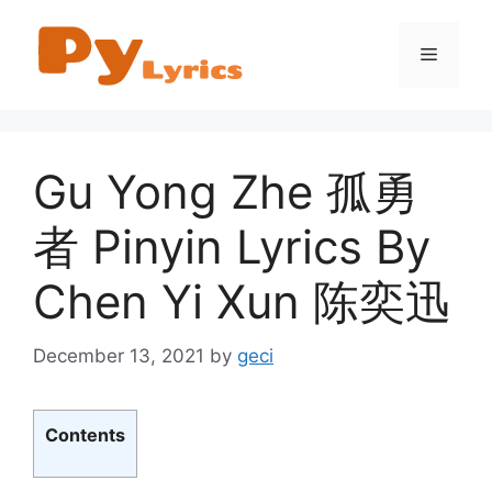
Skip
to
Menu
content
Gu Yong Zhe 孤勇
者 Pinyin Lyrics By
Chen Yi Xun 陈奕迅
December 13, 2021
by
geci
Contents