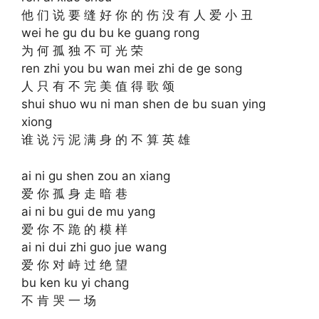
他 们 说 要 缝 好 你 的 伤 没 有 人 爱 小 丑
wei he gu du bu ke guang rong
为 何 孤 独 不 可 光 荣
ren zhi you bu wan mei zhi de ge song
人 只 有 不 完 美 值 得 歌 颂
shui shuo wu ni man shen de bu suan ying
xiong
谁 说 污 泥 满 身 的 不 算 英 雄
ai ni gu shen zou an xiang
爱 你 孤 身 走 暗 巷
ai ni bu gui de mu yang
爱 你 不 跪 的 模 样
ai ni dui zhi guo jue wang
爱 你 对 峙 过 绝 望
bu ken ku yi chang
不 肯 哭 一 场