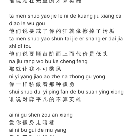
谁 说 站 在 光 里 的 才 算 英 雄
ta men shuo yao jie le ni de kuang jiu xiang ca
diao le wu gou
他 们 说 要 戒 了 你 的 狂 就 像 擦 掉 了 污 垢
ta men shuo yao shun tai jie er shang er dai jia
shi di tou
他 们 说 要 顺 台 阶 而 上 而 代 价 是 低 头
na jiu rang wo bu ke cheng feng
那 就 让 我 不 可 乘 风
ni yi yang jiao ao zhe na zhong gu yong
你 一 样 骄 傲 着 那 种 孤 勇
shui shuo dui yi ping fan de bu suan ying xiong
谁 说 对 弈 平 凡 的 不 算 英 雄
ai ni gu shen zou an xiang
爱 你 孤 身 走 暗 巷
ai ni bu gui de mu yang