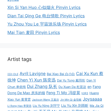
Xin Si Yan Huo 心似烟火 Pinyin Lyrics
Dian Tai Qing Ge 电台情歌 Pinyin Lyrics
Yu Zhou You Le 宇宙游乐场 Pinyin Lyrics
Mai Tian 麦田 Pinyin Lyrics
Artist tags
Avril Lavigne
Cai Xu Kun 蔡
Bai Xiao Bai 白小白
(G)I-DLE
徐坤
Chen Yi Xun 陈奕迅
Dai Yu Tong 戴羽彤
Dan Yi
Dui Zhang 队长
en
Fang
Chun 单依纯
Du Xuan Da 杜宣达
Feng Ti Mo 冯提莫
Dong De Mao 房东的猫
Huang
h3R3
Joysaaaa
Xiao Yun 黄霄雲
Jackson Wang 王嘉尔
Jin Min Qi 金玟岐
Liu Yu Xin 刘雨昕
Liu Yu Ning 刘宇宁
Ma Jia Qi
Li Rong Hao 李荣浩