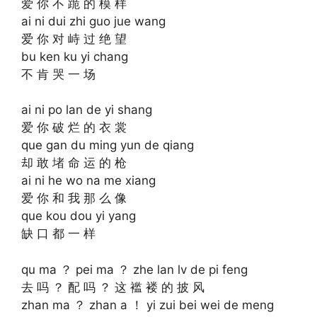
爱 你 不 跪 的 模 样
ai ni dui zhi guo jue wang
爱 你 对 峙 过 绝 望
bu ken ku yi chang
不 肯 哭 一 场
ai ni po lan de yi shang
爱 你 破 烂 的 衣 裳
que gan du ming yun de qiang
却 敢 堵 命 运 的 枪
ai ni he wo na me xiang
爱 你 和 我 那 么 像
que kou dou yi yang
缺 口 都 一 样
qu ma ？ pei ma ？ zhe lan lv de pi feng
去 吗 ？ 配 吗 ？ 这 褴 褛 的 披 风
zhan ma ？ zhan a ！ yi zui bei wei de meng