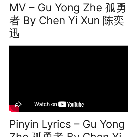
MV – Gu Yong Zhe 孤勇
者 By Chen Yi Xun 陈奕
迅
Pinyin Lyrics – Gu Yong
Zhe 孤勇者 By Chen Yi