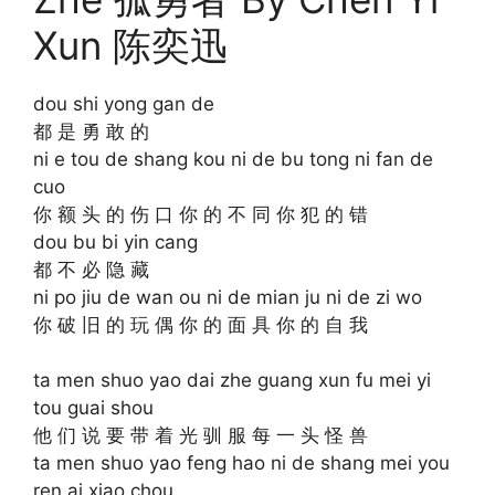
Xun 陈奕迅
dou shi yong gan de
都 是 勇 敢 的
ni e tou de shang kou ni de bu tong ni fan de
cuo
你 额 头 的 伤 口 你 的 不 同 你 犯 的 错
dou bu bi yin cang
都 不 必 隐 藏
ni po jiu de wan ou ni de mian ju ni de zi wo
你 破 旧 的 玩 偶 你 的 面 具 你 的 自 我
ta men shuo yao dai zhe guang xun fu mei yi
tou guai shou
他 们 说 要 带 着 光 驯 服 每 一 头 怪 兽
ta men shuo yao feng hao ni de shang mei you
ren ai xiao chou