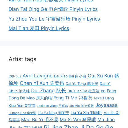
Dian Tai Qing Ge 电台情歌 Pinyin Lyrics
Yu Zhou You Le 宇宙游乐场 Pinyin Lyrics
Mai Tian 麦田 Pinyin Lyrics
Artist tags
Avril Lavigne
Cai Xu Kun 蔡
Bai Xiao Bai 白小白
(G)I-DLE
徐坤
Chen Yi Xun 陈奕迅
Dai Yu Tong 戴羽彤
Dan Yi
Dui Zhang 队长
en
Fang
Chun 单依纯
Du Xuan Da 杜宣达
Feng Ti Mo 冯提莫
Dong De Mao 房东的猫
Huang
h3R3
Joysaaaa
Xiao Yun 黄霄雲
Jackson Wang 王嘉尔
Jin Min Qi 金玟岐
Liu Yu Xin 刘雨昕
Liu Yu Ning 刘宇宁
Ma Jia Qi
Li Rong Hao 李荣浩
Mao Bu Yi 毛不易
Ma Si Wei 马思唯
Mo Jiao
马嘉祺
Pi Jing Zhan Ji De Ge Ge