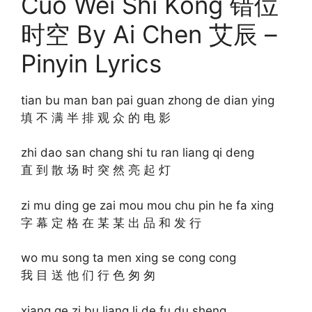
Cuo Wei Shi Kong 错位
时空 By Ai Chen 艾辰 –
Pinyin Lyrics
tian bu man ban pai guan zhong de dian ying
填 不 满 半 排 观 众 的 电 影
zhi dao san chang shi tu ran liang qi deng
直 到 散 场 时 突 然 亮 起 灯
zi mu ding ge zai mou mou chu pin he fa xing
字 幕 定 格 在 某 某 出 品 和 发 行
wo mu song ta men xing se cong cong
我 目 送 他 们 行 色 匆 匆
xiang ge zi bu liang li de fu du sheng