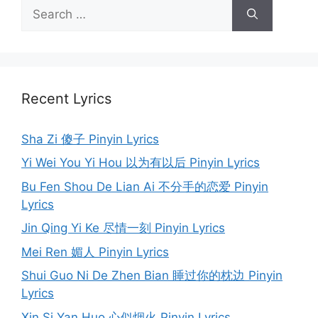
Search
for:
Recent Lyrics
Sha Zi 傻子 Pinyin Lyrics
Yi Wei You Yi Hou 以为有以后 Pinyin Lyrics
Bu Fen Shou De Lian Ai 不分手的恋爱 Pinyin
Lyrics
Jin Qing Yi Ke 尽情一刻 Pinyin Lyrics
Mei Ren 媚人 Pinyin Lyrics
Shui Guo Ni De Zhen Bian 睡过你的枕边 Pinyin
Lyrics
Xin Si Yan Huo 心似烟火 Pinyin Lyrics