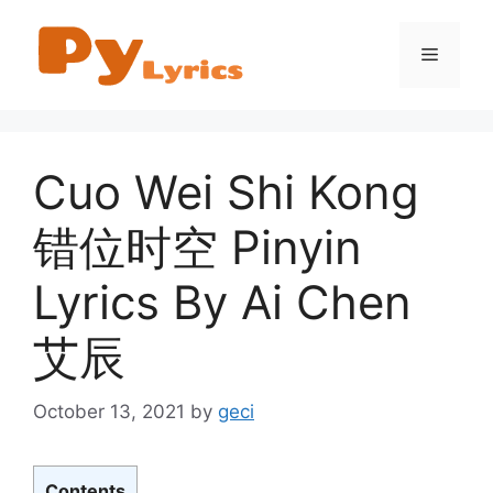
Skip
to
Menu
content
Cuo Wei Shi Kong
错位时空 Pinyin
Lyrics By Ai Chen
艾辰
October 13, 2021
by
geci
Contents