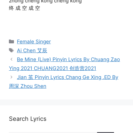
zhong cheng kong cheng kong
终 成 空 成 空
Categories
Female Singer
Tags
Ai Chen 艾辰
Post
Be Mine (Live) Pinyin Lyrics By Chuang Zao
navigation
Ying 2021 CHUANG2021 创造营2021
Jian 茧 Pinyin Lyrics Chang Ge Xing .ED By
周深 Zhou Shen
Search Lyrics