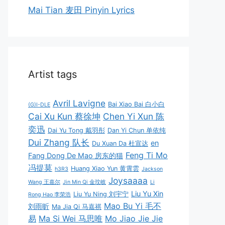
Mai Tian 麦田 Pinyin Lyrics
Artist tags
Avril Lavigne
Bai Xiao Bai 白小白
(G)I-DLE
Cai Xu Kun 蔡徐坤
Chen Yi Xun 陈
奕迅
Dai Yu Tong 戴羽彤
Dan Yi Chun 单依纯
Dui Zhang 队长
en
Du Xuan Da 杜宣达
Feng Ti Mo
Fang Dong De Mao 房东的猫
冯提莫
Huang Xiao Yun 黄霄雲
h3R3
Jackson
Joysaaaa
Wang 王嘉尔
Jin Min Qi 金玟岐
Li
Liu Yu Xin
Liu Yu Ning 刘宇宁
Rong Hao 李荣浩
Mao Bu Yi 毛不
刘雨昕
Ma Jia Qi 马嘉祺
易
Ma Si Wei 马思唯
Mo Jiao Jie Jie