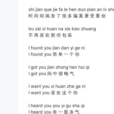
shi jian que jie fa le hen duo pian an lv 
时 间 却 揭 发 了 很 多 骗 案 屡 受 重 创
bu zai xi huan na xie bao zhuang
不 再 喜 欢 那 些 包 装
I found you jian dan yi ge ni
I found you 简 单 一 个 你
I got you jian zhong hen hui qi
I got you 间 中 很 晦 气
I want you xi huan zhe ge ni
I want you 喜 欢 这 个 你
I heard you you yi gu sha qi
I heard you 有 一 股 杀 气