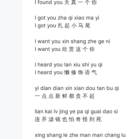
I found you 天 真 一 个 你
I got you zha qi xiao ma yi
I got you 扎 起 小 马 尾
I want you xin shang zhe ge ni
I want you 欣 赏 这 个 你
I heard you lan xiu shi yu qi
I heard you 懒 修 饰 语 气
yi dian dian xin xian dou tan bu qi
一 点 点 新 鲜 都 贪 不 起
lian kai lv jing ye pa qi guai dao si
连 开 滤 镜 也 怕 奇 怪 到 死
xing shang le zhe man man chang lu