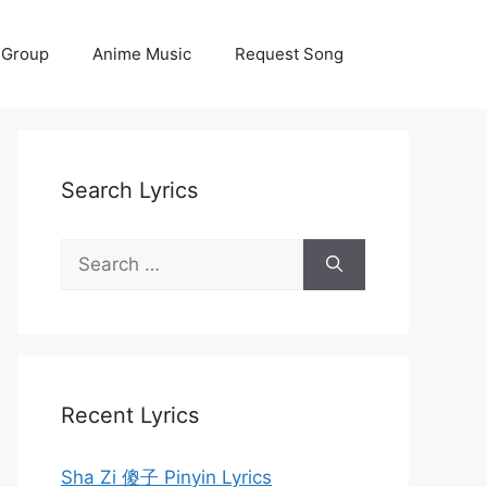
 Group
Anime Music
Request Song
Search Lyrics
Search
for:
Recent Lyrics
Sha Zi 傻子 Pinyin Lyrics