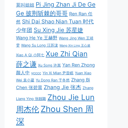
Pi Jing Zhan Ji De Ge
莫叫姐姐
Ge 披荆斩棘的哥哥
Ren Ran 任
Shi Dai Shao Nian Tuan 时代
然
Su Xing Jie 苏星婕
少年团
Wang He Ye 王赫野
Wang Jing Wen 王靖
雯
Wang Su Long 汪苏泷
Wang Xin Ling 王心凌
Xue Zhi Qian
Xiao A Qi 小阿七
薛之谦
Yan Ren Zhong
Xu Song 许嵩
颜人中
ycccc
Yin Xi Mian 尹昔眠
Yuan Xiao
Zhang Bi
Wei 袁小葳
Yu Dong Ran 于冬然
Zhang Jie 张杰
Chen 张碧晨
Zhang
Zhou Jie Lun
Liang Ying 张靓颖
Zhou Shen 周
周杰伦
深