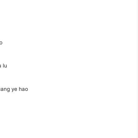
o
u lu
uang ye hao