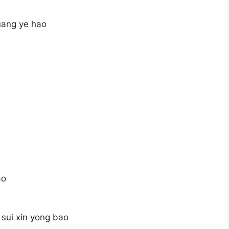
uang ye hao
ao
 sui xin yong bao