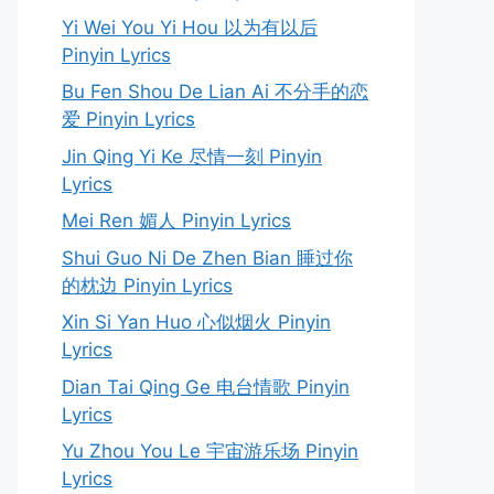
Yi Wei You Yi Hou 以为有以后
Pinyin Lyrics
Bu Fen Shou De Lian Ai 不分手的恋
爱 Pinyin Lyrics
Jin Qing Yi Ke 尽情一刻 Pinyin
Lyrics
Mei Ren 媚人 Pinyin Lyrics
Shui Guo Ni De Zhen Bian 睡过你
的枕边 Pinyin Lyrics
Xin Si Yan Huo 心似烟火 Pinyin
Lyrics
Dian Tai Qing Ge 电台情歌 Pinyin
Lyrics
Yu Zhou You Le 宇宙游乐场 Pinyin
Lyrics