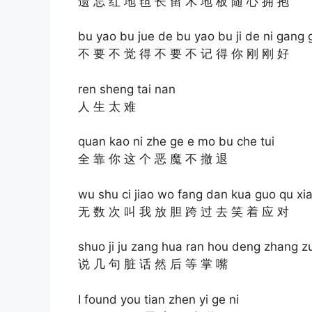
遗 忘 红 地 毡 长 留 木 地 板 随 心 拥 抱
bu yao bu jue de bu yao bu ji de ni gang
不 要 不 觉 得 不 要 不 记 得 你 刚 刚 好
ren sheng tai nan
人 生 太 难
quan kao ni zhe ge e mo bu che tui
全 靠 你 这 个 恶 魔 不 撤 退
wu shu ci jiao wo fang dan kua guo qu xia
无 数 次 叫 我 放 胆 跨 过 去 笑 着 应 对
shuo ji ju zang hua ran hou deng zhang zu
说 几 句 脏 话 然 后 等 掌 嘴
I found you tian zhen yi ge ni