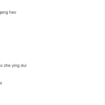
 gang hao
o zhe ying dui
i