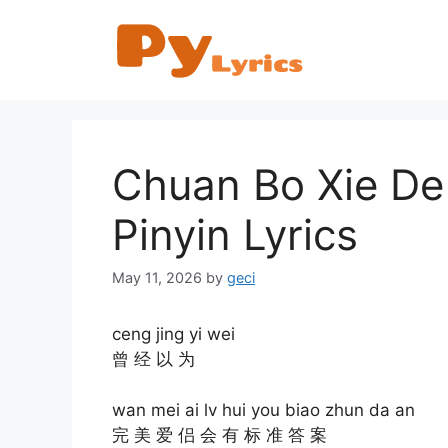
Skip
to
content
Chuan Bo Xie
Pinyin Lyrics
May 11, 2026
by
geci
ceng jing yi wei
曾 经 以 为
wan mei ai lv hui you biao zhun da an
完 美 爱 侣 会 有 标 准 答 案