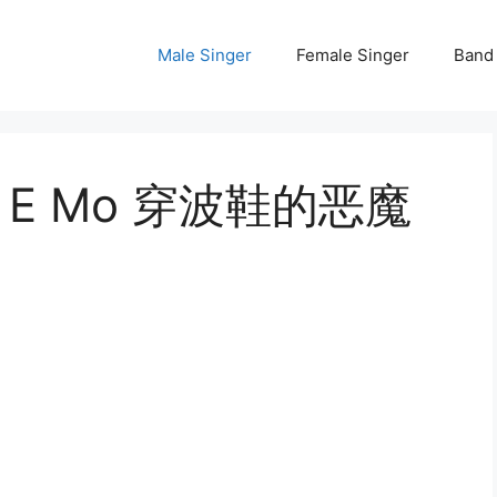
Male Singer
Female Singer
Band
 De E Mo 穿波鞋的恶魔