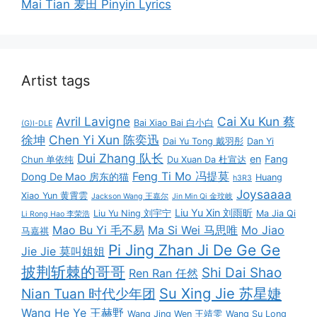
Mai Tian 麦田 Pinyin Lyrics
Artist tags
Avril Lavigne
Cai Xu Kun 蔡
Bai Xiao Bai 白小白
(G)I-DLE
徐坤
Chen Yi Xun 陈奕迅
Dai Yu Tong 戴羽彤
Dan Yi
Dui Zhang 队长
en
Fang
Chun 单依纯
Du Xuan Da 杜宣达
Feng Ti Mo 冯提莫
Dong De Mao 房东的猫
Huang
h3R3
Joysaaaa
Xiao Yun 黄霄雲
Jackson Wang 王嘉尔
Jin Min Qi 金玟岐
Liu Yu Xin 刘雨昕
Liu Yu Ning 刘宇宁
Ma Jia Qi
Li Rong Hao 李荣浩
Mao Bu Yi 毛不易
Ma Si Wei 马思唯
Mo Jiao
马嘉祺
Pi Jing Zhan Ji De Ge Ge
Jie Jie 莫叫姐姐
披荆斩棘的哥哥
Shi Dai Shao
Ren Ran 任然
Su Xing Jie 苏星婕
Nian Tuan 时代少年团
Wang He Ye 王赫野
Wang Jing Wen 王靖雯
Wang Su Long