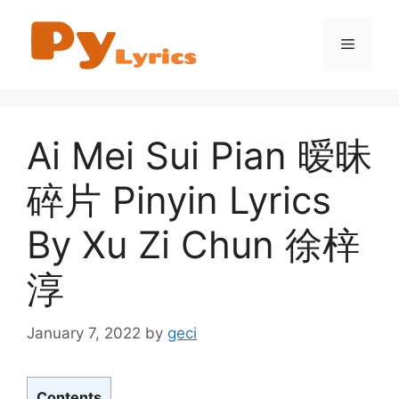
Skip
to
Menu
content
Ai Mei Sui Pian 暧昧
碎片 Pinyin Lyrics
By Xu Zi Chun 徐梓
淳
January 7, 2022
by
geci
Contents