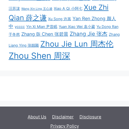
Xue Zhi
汪苏泷
Xiao A Qi 小阿七
Wang Xin Ling 王心凌
Qian 薛之谦
Yan Ren Zhong 颜人
Xu Song 许嵩
中
ycccc
Yin Xi Mian 尹昔眠
Yuan Xiao Wei 袁小葳
Yu Dong Ran
Zhang Jie 张杰
Zhang Bi Chen 张碧晨
于冬然
Zhang
Zhou Jie Lun 周杰伦
Liang Ying 张靓颖
Zhou Shen 周深
About Us
Disclaimer
Disclosure
Privacy Policy