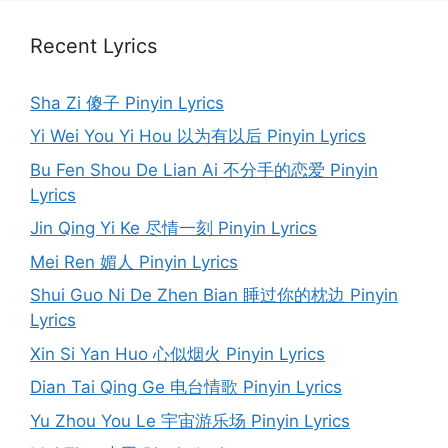
Recent Lyrics
Sha Zi 傻子 Pinyin Lyrics
Yi Wei You Yi Hou 以为有以后 Pinyin Lyrics
Bu Fen Shou De Lian Ai 不分手的恋爱 Pinyin
Lyrics
Jin Qing Yi Ke 尽情一刻 Pinyin Lyrics
Mei Ren 媚人 Pinyin Lyrics
Shui Guo Ni De Zhen Bian 睡过你的枕边 Pinyin
Lyrics
Xin Si Yan Huo 心似烟火 Pinyin Lyrics
Dian Tai Qing Ge 电台情歌 Pinyin Lyrics
Yu Zhou You Le 宇宙游乐场 Pinyin Lyrics