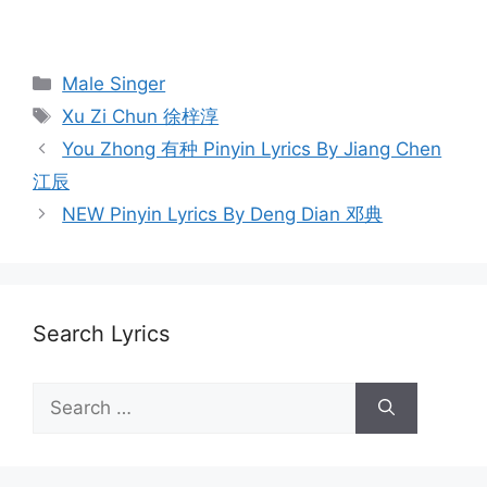
Categories
Male Singer
Tags
Xu Zi Chun 徐梓淳
Post
You Zhong 有种 Pinyin Lyrics By Jiang Chen
navigation
江辰
NEW Pinyin Lyrics By Deng Dian 邓典
Search Lyrics
Search
for: