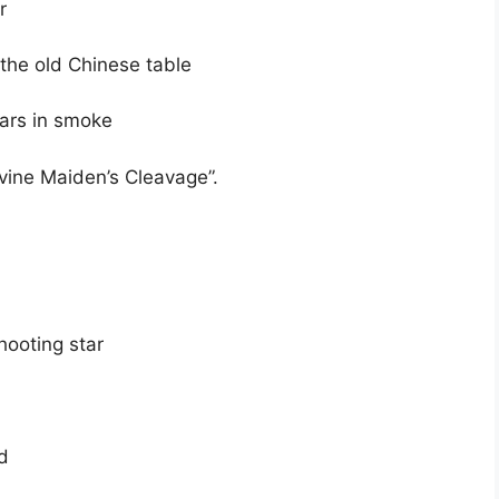
r
the old Chinese table
ears in smoke
vine Maiden’s Cleavage”.
hooting star
ld