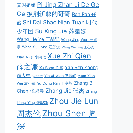
Pi Jing Zhan Ji De Ge
莫叫姐姐
Ge 披荆斩棘的哥哥
Ren Ran 任
Shi Dai Shao Nian Tuan 时代
然
Su Xing Jie 苏星婕
少年团
Wang He Ye 王赫野
Wang Jing Wen 王靖
雯
Wang Su Long 汪苏泷
Wang Xin Ling 王心凌
Xue Zhi Qian
Xiao A Qi 小阿七
薛之谦
Yan Ren Zhong
Xu Song 许嵩
颜人中
ycccc
Yin Xi Mian 尹昔眠
Yuan Xiao
Zhang Bi
Wei 袁小葳
Yu Dong Ran 于冬然
Zhang Jie 张杰
Chen 张碧晨
Zhang
Zhou Jie Lun
Liang Ying 张靓颖
Zhou Shen 周
周杰伦
深