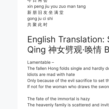
今 日 再 会
xin peng jiu you zuo man tang
新 朋 旧 友 坐 满 堂
gong ju ci shi
共 聚 此 时
English Translation:
Qing 神女劈观·唤情 B
Lamentable –
The fallen Hong folds single and hardly 
Idiots are mad with hate
Only because of the evil sacrifice to set t
If not for the woman who draws the sword
The fate of the immortal is hazy
The heavenly family is scattered and invi