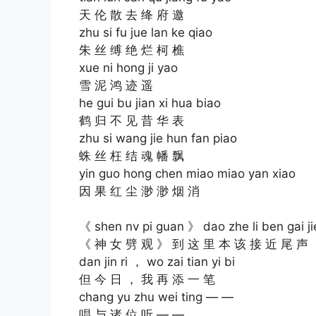
天 伦 散 去 绛 府 邀
zhu si fu jue lan ke qiao
朱 丝 缚 绝 烂 柯 樵
xue ni hong ji yao
雪 泥 鸿 迹 遥
he gui bu jian xi hua biao
鹤 归 不 见 昔 华 表
zhu si wang jie hun fan piao
蛛 丝 枉 结 魂 幡 飘
yin guo hong chen miao miao yan xiao
因 果 红 尘 渺 渺 烟 消
《 shen nv pi guan 》 dao zhe li ben gai ji
《 神 女 劈 观 》 到 这 里 本 该 接 近 尾 声
dan jin ri ， wo zai tian yi bi
但 今 日 ， 我 再 添 一 笔
chang yu zhu wei ting — —
唱 与 诸 位 听 — —