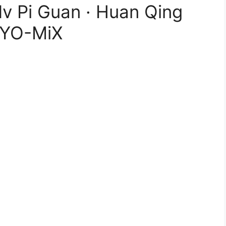
Nv Pi Guan · Huan Qing
YO-MiX