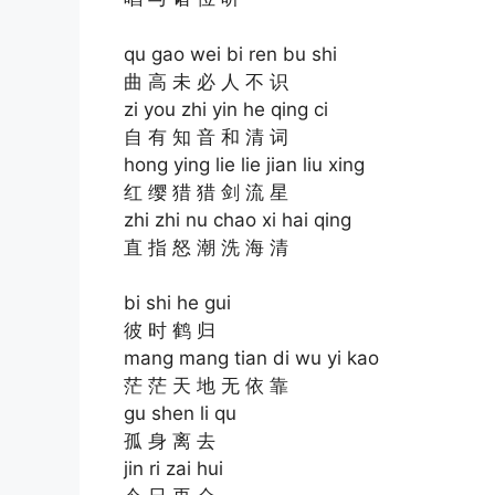
qu gao wei bi ren bu shi
曲 高 未 必 人 不 识
zi you zhi yin he qing ci
自 有 知 音 和 清 词
hong ying lie lie jian liu xing
红 缨 猎 猎 剑 流 星
zhi zhi nu chao xi hai qing
直 指 怒 潮 洗 海 清
bi shi he gui
彼 时 鹤 归
mang mang tian di wu yi kao
茫 茫 天 地 无 依 靠
gu shen li qu
孤 身 离 去
jin ri zai hui