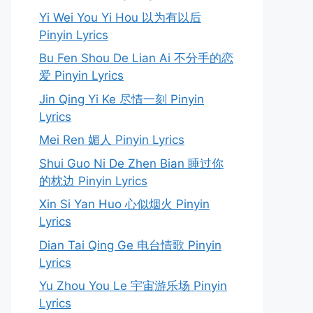
Yi Wei You Yi Hou 以为有以后
Pinyin Lyrics
Bu Fen Shou De Lian Ai 不分手的恋
爱 Pinyin Lyrics
Jin Qing Yi Ke 尽情一刻 Pinyin
Lyrics
Mei Ren 媚人 Pinyin Lyrics
Shui Guo Ni De Zhen Bian 睡过你
的枕边 Pinyin Lyrics
Xin Si Yan Huo 心似烟火 Pinyin
Lyrics
Dian Tai Qing Ge 电台情歌 Pinyin
Lyrics
Yu Zhou You Le 宇宙游乐场 Pinyin
Lyrics