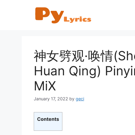
Skip
to
content
神女劈观·唤情(Shen 
Huan Qing) Piny
MiX
January 17, 2022
by
geci
Contents