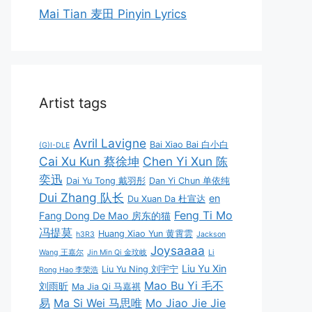
Mai Tian 麦田 Pinyin Lyrics
Artist tags
Avril Lavigne
Bai Xiao Bai 白小白
(G)I-DLE
Cai Xu Kun 蔡徐坤
Chen Yi Xun 陈
奕迅
Dai Yu Tong 戴羽彤
Dan Yi Chun 单依纯
Dui Zhang 队长
en
Du Xuan Da 杜宣达
Feng Ti Mo
Fang Dong De Mao 房东的猫
冯提莫
Huang Xiao Yun 黄霄雲
h3R3
Jackson
Joysaaaa
Wang 王嘉尔
Jin Min Qi 金玟岐
Li
Liu Yu Xin
Liu Yu Ning 刘宇宁
Rong Hao 李荣浩
Mao Bu Yi 毛不
刘雨昕
Ma Jia Qi 马嘉祺
易
Ma Si Wei 马思唯
Mo Jiao Jie Jie