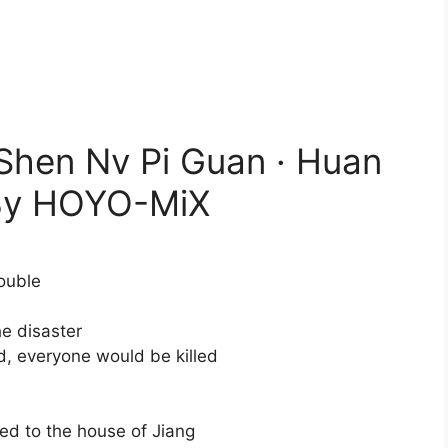
 Shen Nv Pi Guan · Huan
y HOYO-MiX
double
he disaster
, everyone would be killed
ted to the house of Jiang