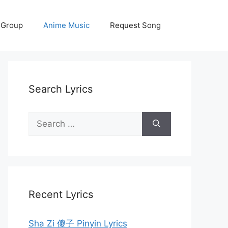
 Group
Anime Music
Request Song
Search Lyrics
Search
for:
Recent Lyrics
Sha Zi 傻子 Pinyin Lyrics